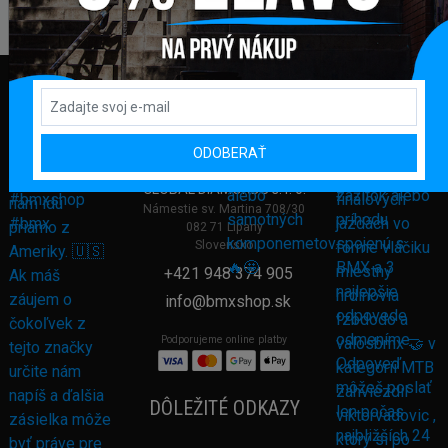
ODOBERAŤ
FAKTURAČNÁ ADRESA
GLOBAL DIAMONDS s. r. o.
Námestie sv. Martina 708/30
082 71 Lipany
Slovensko
+421 948 374 905
info@bmxshop.sk
Podporujeme online platby
DÔLEŽITÉ ODKAZY