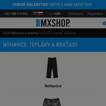
CENOVÉ ŠIALENSTVO!
UŠETRI S NAMI KAŽDÝ DEŇ...
+421 948 374 905
EUR
CZK
Prihlásenie
Registrácia
0
Úvod
Oblečenie a doplnky
Nohavice, tepláky a kraťasy
NOHAVICE, TEPLÁKY A KRAŤASY
Nohavice