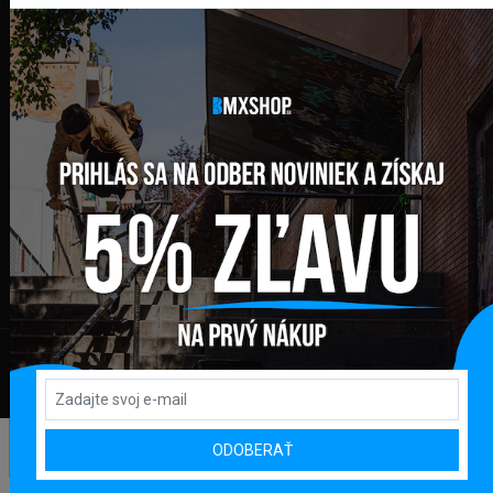
SLEDUJTE NÁS
ODOBERAŤ NOVINKY NA E-MAIL
ODOBERAŤ
© Všetky práva vyhradené pre GLOBAL DIAMONDS s.r.o.
Prenájom e-shopu
ODOBERAŤ