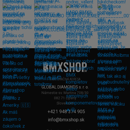
FAKTURAČNÁ ADRESA
GLOBAL DIAMONDS s. r. o.
Námestie sv. Martina 708/30
082 71 Lipany
Slovensko
+421 948 374 905
info@bmxshop.sk