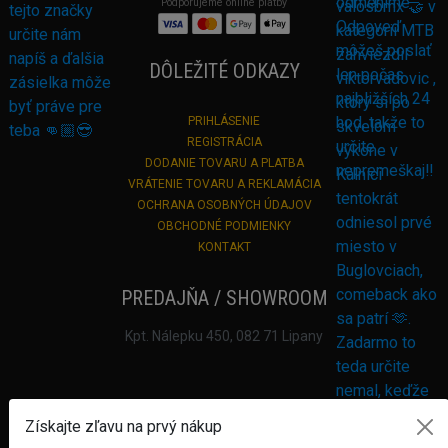
Podporujeme online platby
DÔLEŽITÉ ODKAZY
PRIHLÁSENIE
REGISTRÁCIA
DODANIE TOVARU A PLATBA
VRÁTENIE TOVARU A REKLAMÁCIA
OCHRANA OSOBNÝCH ÚDAJOV
OBCHODNÉ PODMIENKY
KONTAKT
PREDAJŇA / SHOWROOM
Kpt. Nálepku 450, 082 71 Lipany
Získajte zľavu na prvý nákup