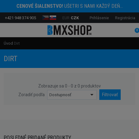
CENOVÉ ŠIALENSTVO!
UŠETRI S NAMI KAŽDÝ DEŇ...
+421 948 374 905
EUR
CZK
Prihlásenie
Registrácia
0
Úvod
Dirt
DIRT
Zobrazuje sa 0 - 0 z 0 produktov
Zoradiť podľa
Dostupnosť
Filtrovať
POSLEDNÉ PRIDANÉ PRODUKTY