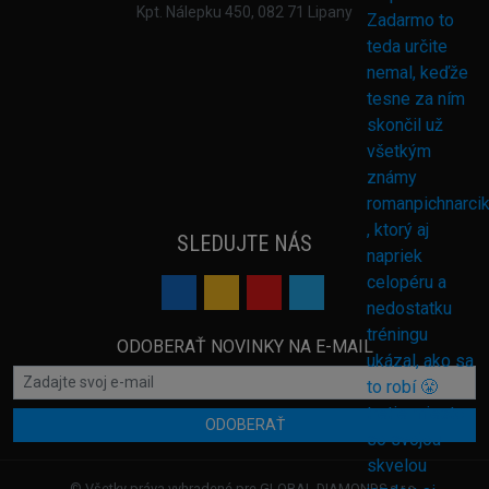
Kpt. Nálepku 450, 082 71 Lipany
SLEDUJTE NÁS
ODOBERAŤ NOVINKY NA E-MAIL
ODOBERAŤ
© Všetky práva vyhradené pre GLOBAL DIAMONDS s.r.o.