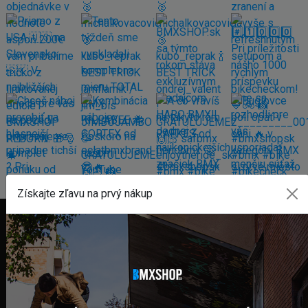
Získajte zľavu na prvý nákup
FAKTURAČNÁ ADRESA
GLOBAL DIAMONDS s. r. o.
Námestie sv. Martina 708/30