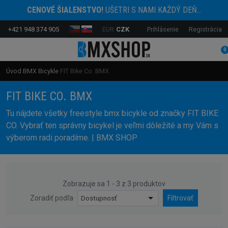
CENOVÉ ŠIALENSTVO!
UŠETRI S NAMI KAŽDÝ DEŇ...
+421 948 374 905
EUR
CZK
Prihlásenie
Registrácia
0
Úvod
BMX Bicykle
FIT Bike Co. BMX
FIT BIKE CO. BMX
Tu nájdete všetky freestyle bmx bicykle od značky FIT BIKE
CO. Vybrať ten správny bicykel je veľmi dôležité a my Vám s
výberom radi poradíme. | BMX SHOP
Zobrazuje sa 1 - 3 z 3 produktov
Zoradiť podľa
Dostupnosť
Filtrovať