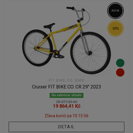
AKCIA
-30%
FIT BIKE CO. BMX
Cruiser FIT BIKE CO. CR 29" 2023
Na externom sklade
28 377,55 Kč
19 864,41 Kč
Zľava končí za
10:15:55
DETAIL