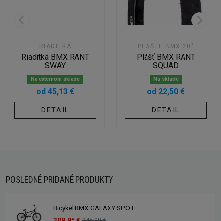
RIADITKÁ
PLÁŠTE BMX 20"
Riaditká BMX RANT
Plášť BMX RANT
SWAY
SQUAD
Na externom sklade
Na sklade
od 45,13 €
od 22,50 €
DETAIL
DETAIL
POSLEDNÉ PRIDANÉ PRODUKTY
Bicykel BMX GALAXY SPOT
309,95 €
345,00 €