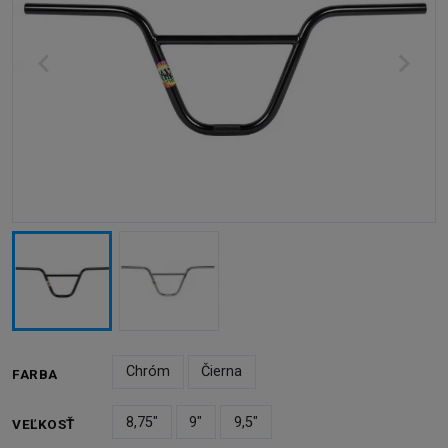
Chróm
Čierna
FARBA
8,75"
9"
9,5"
VEĽKOSŤ