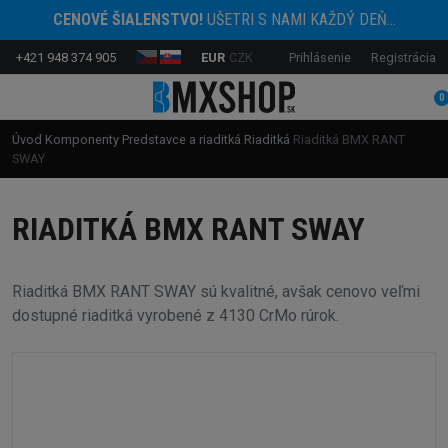
CENOVÉ ŠIALENSTVO!
UŠETRI S NAMI KAŽDÝ DEŇ...
+421 948 374 905
EUR
CZK
Prihlásenie
Registrácia
0
Úvod
Komponenty
Predstavce a riaditká
Riaditká
Riaditká BMX RANT
SWAY
RIADITKÁ BMX RANT SWAY
Riaditká BMX RANT SWAY sú kvalitné, avšak cenovo veľmi
dostupné riaditká vyrobené z 4130 CrMo rúrok.