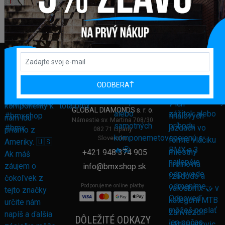
ODOBERAŤ
FAKTURAČNÁ ADRESA
GLOBAL DIAMONDS s. r. o.
Námestie sv. Martina 708/30
082 71 Lipany
Slovensko
+421 948 374 905
info@bmxshop.sk
Podporujeme online platby
DÔLEŽITÉ ODKAZY