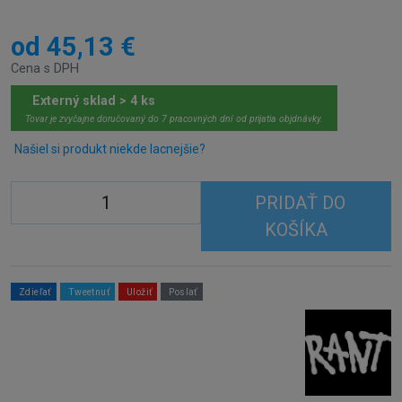
od 45,13 €
Cena s DPH
Externý sklad > 4 ks
Tovar je zvyčajne doručovaný do 7 pracovných dní od prijatia objdnávky.
Našiel si produkt niekde lacnejšie?
PRIDAŤ DO
KOŠÍKA
Zdieľať
Tweetnuť
Uložiť
Poslať