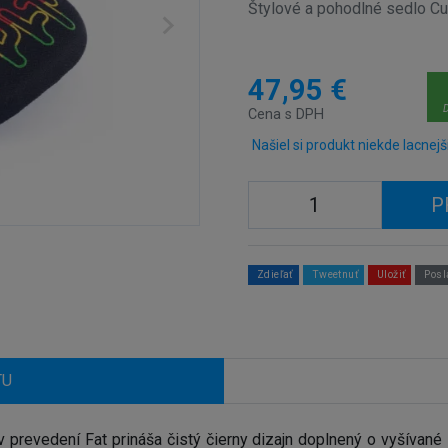
Štylové a pohodlné sedlo Cu
47,95 €
D
Cena s DPH
Našiel si produkt niekde lacnejš
P
Zdieľať
Tweetnuť
Uložiť
Posl
TU
 prevedení Fat prináša čistý čierny dizajn doplnený o vyšívané 