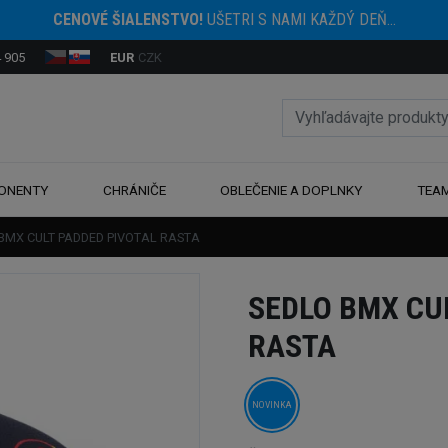
CENOVÉ ŠIALENSTVO!
UŠETRI S NAMI KAŽDÝ DEŇ...
 905
EUR
CZK
ONENTY
CHRÁNIČE
OBLEČENIE A DOPLNKY
TEA
 BMX CULT PADDED PIVOTAL RASTA
SEDLO BMX CU
RASTA
NOVINKA