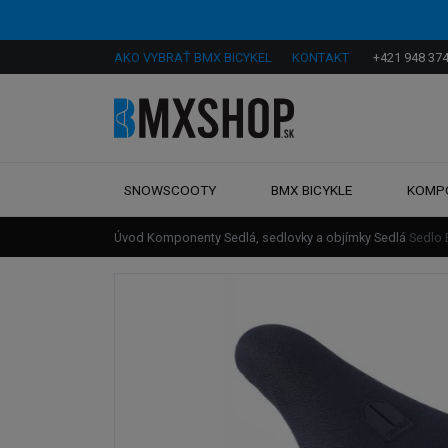
AKO VYBRAŤ BMX BICYKEL
KONTAKT
+421 948 374
SNOWSCOOTY
BMX BICYKLE
KOMP
Úvod
Komponenty
Sedlá, sedlovky a objímky
Sedlá
Sedlo