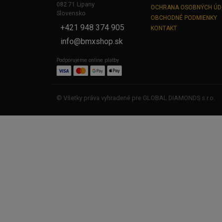
082 71 Lipany
OCHRANA OSOBNÝCH Ú
Slovensko
OBCHODNÉ PODMIENKY
+421 948 374 905
KONTAKT
info@bmxshop.sk
Podporujeme online platby
© Všetky práva vyhradené pre GLOBAL DIAMONDS s.r.o.