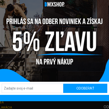
Y
PREDAJŇA / SHOWROOM
SL
ODOBERAŤ
Kpt. Nálepku 450, 082 71 Lipany
TBA
OD
KLAMÁCIA