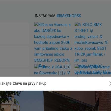
INSTAGRAM
#BMXSHOPSK
ískajte zľavu na prvý nákup