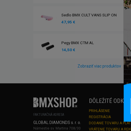
Sedlo BMX CULT VANS SLIP ON
47,95 €
Pegy BMX CTM AL
14,50 €
Zobraziť viac produktov
DÔLEŽITÉ ODKAZ
PRIHLÁSENIE
FAKTURAČNÁ ADRESA
REGISTRÁCIA
GLOBAL DIAMONDS s. r. o.
DODANIE TOVARU A PLA
Námestie sv. Martina 708/30
VRÁTENIE TOVARU A RE