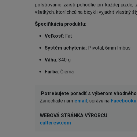
polstrovanie zaistí pohodlie pri každej jazde
všetkých, ktorí chcú na bicykli vyjadriť vlastný štý
Špecifikácia produktu:
Veľkosť:
Fat
Systém uchytenia:
Pivotal, 6mm Imbus
Váha:
340 g
Farba:
Čierna
Potrebujete poradiť s výberom vhodnéh
Zanechajte nám
email
, správu na
Facebooku
WEBOVÁ STRÁNKA VÝROBCU
cultcrew.com