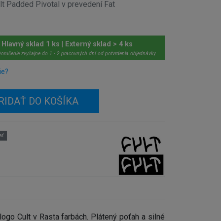
lt Padded Pivotal v prevedení Fat
Hlavný sklad 1 ks | Externý sklad > 4 ks
oručenie zvyčajne do 1 - 2 pracovných dní od potvrdenia objednávky.
ie?
RIDAŤ DO KOŠÍKA
ať
logo Cult v Rasta farbách.
Plátený poťah a silné