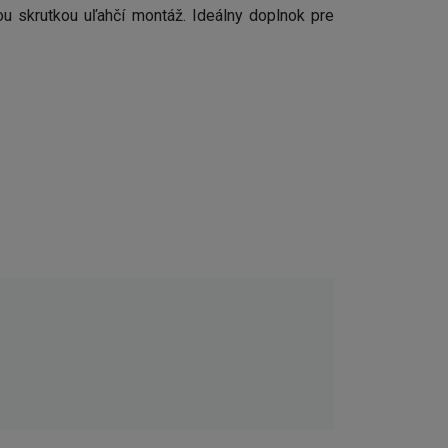
u skrutkou uľahčí montáž. I
deálny doplnok pre