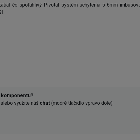
, zatiaľ čo spoľahlivý Pivotal systém uchytenia s 6mm imbusovo
l.
o komponentu?
alebo využite náš
chat
(modré tlačidlo vpravo dole).