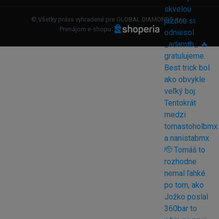
© Všetky práva vyhradené pre GLOBAL DIAMONDS s.r.o.
Prenájom e-shopu