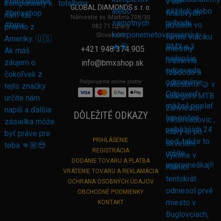
GLOBAL DIAMONDS s. r. o.
Námestie sv. Martina 708/30
082 71 Lipany
Slovensko
+421 948 374 905
info@bmxshop.sk
Podporujeme online platby
DÔLEŽITÉ ODKAZY
PRIHLÁSENIE
REGISTRÁCIA
DODANIE TOVARU A PLATBA
VRÁTENIE TOVARU A REKLAMÁCIA
OCHRANA OSOBNÝCH ÚDAJOV
OBCHODNÉ PODMIENKY
KONTAKT