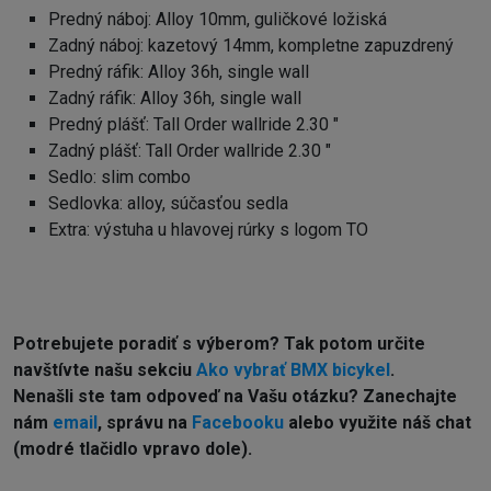
Predný náboj: Alloy 10mm, guličkové ložiská
Zadný náboj: kazetový 14mm, kompletne zapuzdrený
Predný ráfik: Alloy 36h, single wall
Zadný ráfik: Alloy 36h, single wall
Predný plášť: Tall Order wallride 2.30 "
Zadný plášť: Tall Order wallride 2.30 "
Sedlo: slim combo
Sedlovka: alloy, súčasťou sedla
Extra: výstuha u hlavovej rúrky s logom TO
Potrebujete poradiť s výberom? Tak potom určite
navštívte našu sekciu
Ako vybrať BMX bicykel
.
Nenašli ste tam odpoveď na Vašu otázku? Zanechajte
nám
email
, správu na
Facebooku
alebo využite náš chat
(modré tlačidlo vpravo dole).