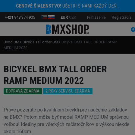
CENOVÉ ŠIALENSTVO!
UŠETRI S NAMI KAŽDÝ DEŇ...
+421 948 374 905
EUR
CZK
Prihlásenie
Registrácia
0
Úvod
BMX Bicykle
Tall order BMX
Bicykel BMX TALL ORDER RAMP
MEDIUM 2022
BICYKEL BMX TALL ORDER
RAMP MEDIUM 2022
DOPRAVA ZDARMA
2 ROKY SERVISU ZDARMA
Práve pozeráte po kvalitnom bicykli pre naučenie základov
na BMX? Potom môže byť model RAMP MEDIUM správnou
voľbou! Ideálny pre všetkých začiatočníkov s výškou niekde
okolo 160cm.