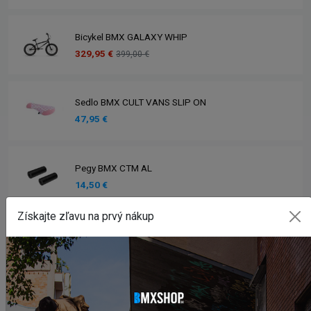
Bicykel BMX GALAXY WHIP
329,95 €
399,00 €
Sedlo BMX CULT VANS SLIP ON
47,95 €
Pegy BMX CTM AL
14,50 €
Získajte zľavu na prvý nákup
Zobraziť viac produktov
INSTAGRAM
#BMXSHOPSK