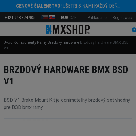
CENOVÉ ŠIALENSTVO!
UŠETRI S NAMI KAŽDÝ DEŇ...
+421 948 374 905
EUR
CZK
Prihlásenie
Registrácia
0
Úvod
Komponenty
Rámy
Brzdový hardware
Brzdový hardware BMX BSD
V1
BRZDOVÝ HARDWARE BMX BSD
V1
BSD V1 Brake Mount Kit je odnímateľný brzdový set vhodný
pre BSD bmx rámy.