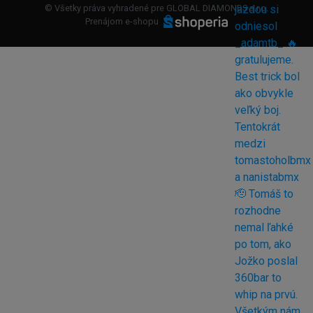
© Všetky práva vyhradené pre GLOBAL DIAMONDS s.r.o.
Prenájom e-shopu