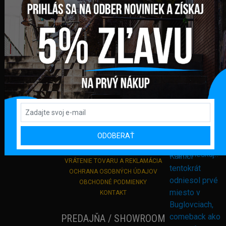
Námestie sv. Martina 708/30
082 71 Lipany
Slovensko
+421 948 374 905
info@bmxshop.sk
Podporujeme online platby
DÔLEŽITÉ ODKAZY
PRIHLÁSENIE
ODOBERAŤ
REGISTRÁCIA
DODANIE TOVARU A PLATBA
VRÁTENIE TOVARU A REKLAMÁCIA
OCHRANA OSOBNÝCH ÚDAJOV
OBCHODNÉ PODMIENKY
KONTAKT
PREDAJŇA / SHOWROOM