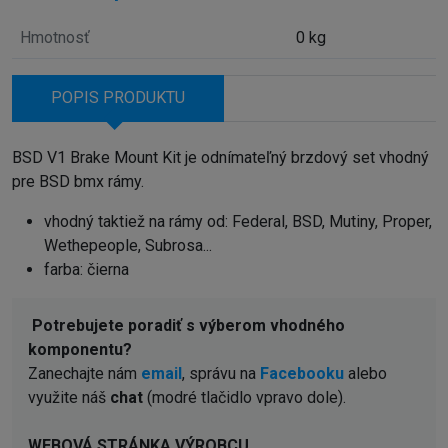
Hmotnosť
0 kg
POPIS PRODUKTU
BSD V1 Brake Mount Kit je odnímateľný brzdový set vhodný
pre BSD bmx rámy.
vhodný taktiež na rámy od: Federal, BSD, Mutiny, Proper,
Wethepeople, Subrosa...
farba: čierna
Potrebujete poradiť s výberom vhodného
komponentu?
Zanechajte nám
email
, správu na
Facebooku
alebo
využite náš
chat
(modré tlačidlo vpravo dole).
WEBOVÁ STRÁNKA VÝROBCU