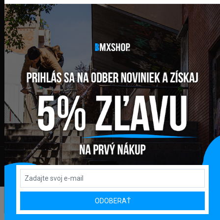
SLEDUJTE NÁS
ODOBERAŤ NOVINKY NA E-MAIL
ODOBERAŤ
© Všetky práva vyhradené pre GLOBAL DIAMONDS s.r.o.
Prenájom e-shopu
ODOBERAŤ