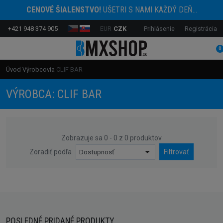
CENOVÉ ŠIALENSTVO!
UŠETRI S NAMI KAŽDÝ DEŇ...
+421 948 374 905
EUR
CZK
Prihlásenie
Registrácia
0
Úvod
Výrobcovia
CLIF BAR
VÝROBCA: CLIF BAR
Zobrazuje sa 0 - 0 z 0 produktov
Zoradiť podľa
Dostupnosť
Filtrovať
POSLEDNÉ PRIDANÉ PRODUKTY