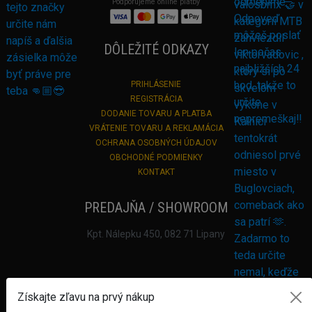
Podporujeme online platby
DÔLEŽITÉ ODKAZY
PRIHLÁSENIE
REGISTRÁCIA
DODANIE TOVARU A PLATBA
VRÁTENIE TOVARU A REKLAMÁCIA
OCHRANA OSOBNÝCH ÚDAJOV
OBCHODNÉ PODMIENKY
KONTAKT
PREDAJŇA / SHOWROOM
Kpt. Nálepku 450, 082 71 Lipany
Získajte zľavu na prvý nákup