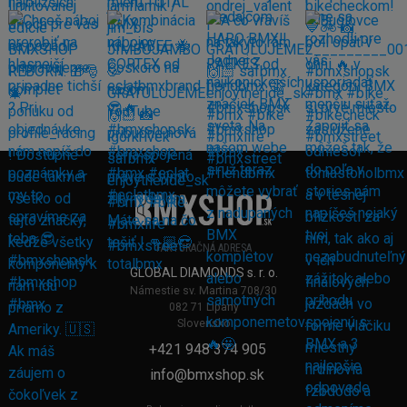
FAKTURAČNÁ ADRESA
GLOBAL DIAMONDS s. r. o.
Námestie sv. Martina 708/30
082 71 Lipany
Slovensko
+421 948 374 905
info@bmxshop.sk