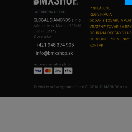
PRIHLÁSENIE
FAKTURAČNÁ ADRESA
REGISTRÁCIA
GLOBAL DIAMONDS s. r. o.
DODANIE TOVARU A PLA
Námestie sv. Martina 708/30
VRÁTENIE TOVARU A RE
082 71 Lipany
OCHRANA OSOBNÝCH Ú
Slovensko
OBCHODNÉ PODMIENKY
+421 948 374 905
KONTAKT
info@bmxshop.sk
Podporujeme online platby
© Všetky práva vyhradené pre GLOBAL DIAMONDS s.r.o.