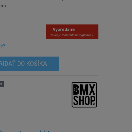
eru.
Vypredané
Tovar je momentálne vypredaný.
ie?
RIDAŤ DO KOŠÍKA
ať