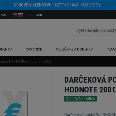
CENOVÉ ŠIALENSTVO!
UŠETRI S NAMI KAŽDÝ DEŇ...
 905
EUR
CZK
ONENTY
CHRÁNIČE
OBLEČENIE A DOPLNKY
TEAM
kážka BMXSHOP.sk v hodnote 200€
DARČEKOVÁ P
HODNOTE 200€
DOPRAVA ZDARMA
Darčeková poukážka BMXSHO