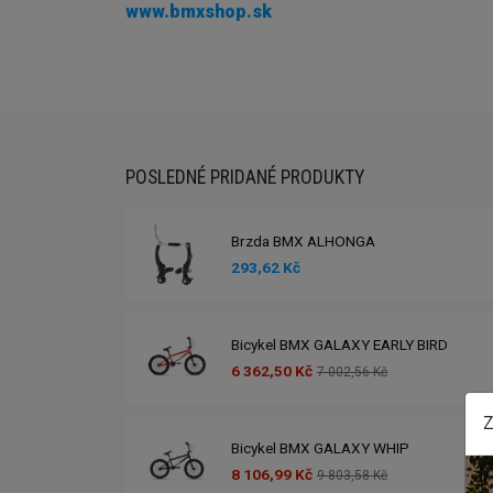
www.bmxshop.sk
POSLEDNÉ PRIDANÉ PRODUKTY
Brzda BMX ALHONGA
293,62 Kč
Bicykel BMX GALAXY EARLY BIRD
6 362,50 Kč
7 002,56 Kč
Z
Bicykel BMX GALAXY WHIP
8 106,99 Kč
9 803,58 Kč