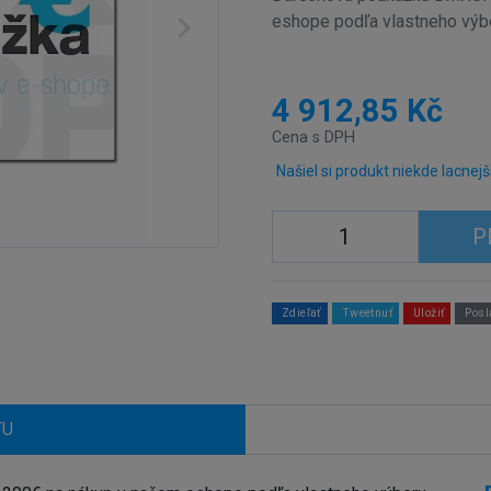
eshope podľa vlastneho výb
4 912,85 Kč
Cena s DPH
Našiel si produkt niekde lacnejš
P
Zdieľať
Tweetnuť
Uložiť
Posl
TU