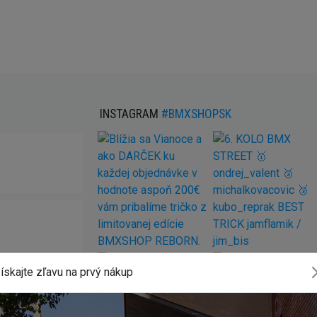
INSTAGRAM
#BMXSHOPSK
ískajte zľavu na prvý nákup