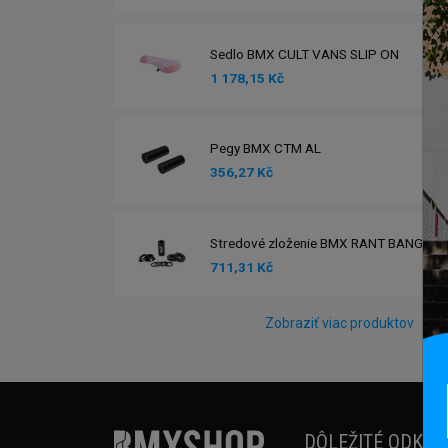
Sedlo BMX CULT VANS SLIP ON
1 178,15 Kč
Pegy BMX CTM AL
356,27 Kč
Stredové zloženie BMX RANT BANG UR
711,31 Kč
Zobraziť viac produktov
DÔLEŽITÉ ODKAZ