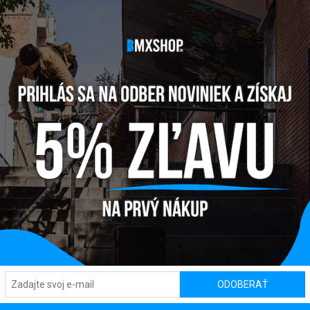
 SPANISH BB
ODOBERAŤ
Y
PREDAJŇA / SHOWROOM
SL