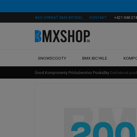
AKO VYBRAŤ BMX BICYKEL
KONTAKT
+421 948 374
SNOWSCOOTY
BMX BICYKLE
KOMP
Úvod
Komponenty
Príslušenstvo
Poukážky
Darčeková pou