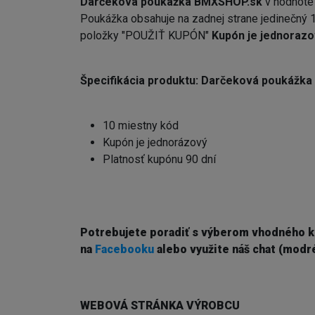
Darčeková poukážka BMXSHOP.sk
v hodnote
Poukážka obsahuje na zadnej strane jedinečný 1
položky "POUŽIŤ KUPÓN"
Kupón je jednorazo
Špecifikácia produktu: Darčeková poukážk
10 miestny kód
Kupón je jednorázový
Platnosť kupónu 90 dní
Potrebujete poradiť s výberom vhodného 
na
Facebooku
alebo využite náš chat (modré
WEBOVÁ STRÁNKA VÝROBCU