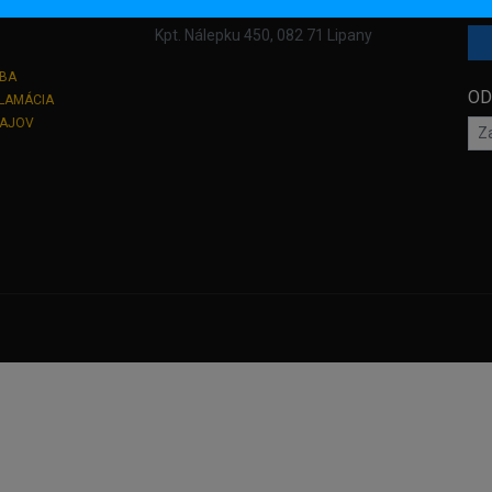
Kpt. Nálepku 450, 082 71 Lipany
TBA
OD
KLAMÁCIA
DAJOV