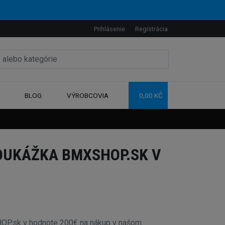
Prihlásenie
Registrácia
BLOG
VÝROBCOVIA
0,00 KČ
OUKÁŽKA BMXSHOP.SK V
P.sk v hodnote 200€ na nákup v našom