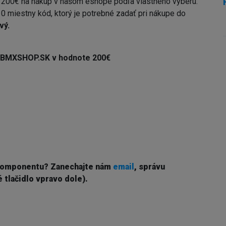
 200€ na nákup v našom eshope podľa vlastneho výberu.
0 miestny kód, ktorý je potrebné zadať pri nákupe do
vý.
a BMXSHOP.SK v hodnote 200€
komponentu? Z
anechajte nám
email
, správu
 tlačidlo vpravo dole).