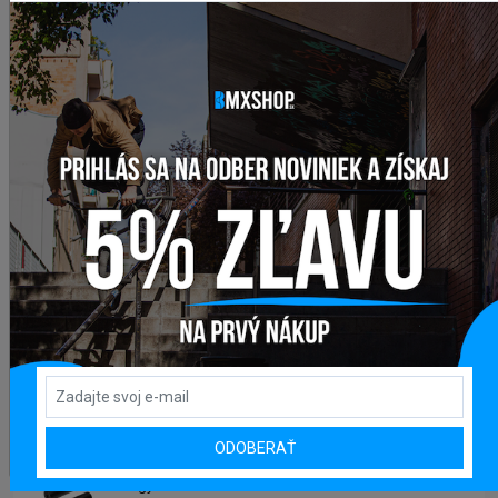
Brzda BMX ALHONGA
11,95 €
Bicykel BMX GALAXY EARLY BIRD
258,95 €
285,00 €
Bicykel BMX GALAXY WHIP
329,95 €
399,00 €
Sedlo BMX CULT VANS SLIP ON
47,95 €
ODOBERAŤ
Pegy BMX CTM AL