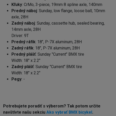
Kľuky
: CrMo, 3-piece, 19mm 8 spline axle, 140mm
Predný náboj
: Sunday, low flange, loose ball, 10mm
axle, 28H
Zadný náboj
: Sunday, cassette hub, sealed bearing,
14mm axle, 28H
Driver: 9T
Predný ráfik
: 18", P-7X aluminum, 28H
Zadný ráfik
: 18", P-7X aluminum, 28H
Predný plášť
: Sunday "Current" BMX tire
Width: 18" x 2.2"
Zadný plášť
: Sunday "Current" BMX tire
Width: 18" x 2.2"
Pegy
: -
Potrebujete poradiť s výberom? Tak potom určite
navštívte našu sekciu
Ako vybrať BMX bicykel
.