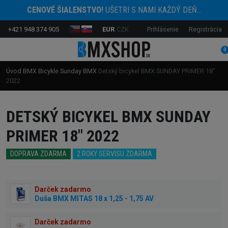
CENOVÉ ŠIALENSTVO!
UŠETRI S NAMI KAŽDÝ DEŇ...
+421 948 374 905
EUR
CZK
Prihlásenie
Registrácia
0
Úvod
BMX Bicykle
Sunday BMX
Detský bicykel BMX SUNDAY PRIMER 18"
2022
DETSKÝ BICYKEL BMX SUNDAY
PRIMER 18" 2022
DOPRAVA ZDARMA
2 ROKY SERVISU ZDARMA
Darček zadarmo
Duša BMX MITAS 18 x 1,25 - 1,75 AV
Darček zadarmo