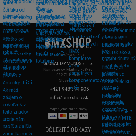
FAKTURAČNÁ ADRESA
GLOBAL DIAMONDS s. r. o.
Námestie sv. Martina 708/30
082 71 Lipany
Slovensko
+421 948 374 905
info@bmxshop.sk
Podporujeme online platby
DÔLEŽITÉ ODKAZY