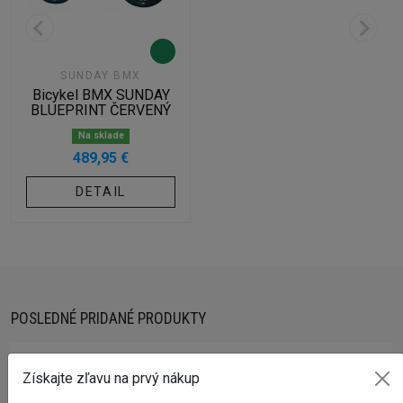
SUNDAY BMX
Bicykel BMX SUNDAY
BLUEPRINT ČERVENÝ
Na sklade
489,95 €
DETAIL
POSLEDNÉ PRIDANÉ PRODUKTY
Bicykel BMX GALAXY SPOT
Získajte zľavu na prvý nákup
309,95 €
345,00 €