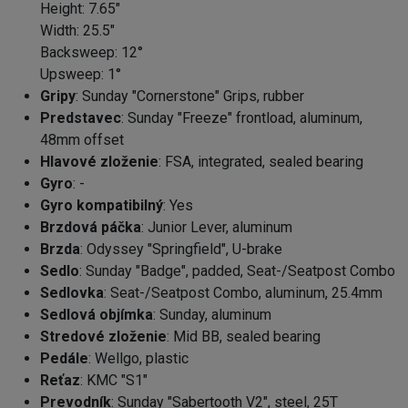
Height: 7.65"
Width: 25.5"
Backsweep: 12°
Upsweep: 1°
Gripy
: Sunday "Cornerstone" Grips, rubber
Predstavec
: Sunday "Freeze" frontload, aluminum,
48mm offset
Hlavové zloženie
: FSA, integrated, sealed bearing
Gyro
: -
Gyro kompatibilný
: Yes
Brzdová páčka
: Junior Lever, aluminum
Brzda
: Odyssey "Springfield", U-brake
Sedlo
: Sunday "Badge", padded, Seat-/Seatpost Combo
Sedlovka
: Seat-/Seatpost Combo, aluminum, 25.4mm
Sedlová objímka
: Sunday, aluminum
Stredové zloženie
: Mid BB, sealed bearing
Pedále
: Wellgo, plastic
Reťaz
: KMC "S1"
Prevodník
: Sunday "Sabertooth V2", steel, 25T