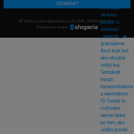
ODOBERAŤ
© Všetky práva vyhradené pre GLOBAL DIAMONDS s.r.o.
Prenájom e-shopu