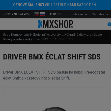
CENOVÉ ŠIALENSTVO!
UŠETRI S NAMI KAŽDÝ DEŇ...
+421 948 374 905
EUR
CZK
Prihlásenie
Registrácia
0
Úvod
Komponenty
Náboje, ráfiky, výplety ...
Náhradné diely pre náboje
Drivery a voľnobežky
Driver BMX ÉCLAT SHIFT SDS
DRIVER BMX ÉCLAT SHIFT SDS
Driver BMX ÉCLAT SHIFT SDS pasuje na náboj Freecoaster
éclat Shift a kazetový náboj éclat Shift.