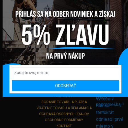
FAKTURAČNÁ ADRESA
GLOBAL DIAMONDS s. r. o.
Námestie sv. Martina 708/30
082 71 Lipany
Slovensko
+421 948 374 905
info@bmxshop.sk
Podporujeme online platby
DÔLEŽITÉ ODKAZY
ODOBERAŤ
PRIHLÁSENIE
REGISTRÁCIA
DODANIE TOVARU A PLATBA
VRÁTENIE TOVARU A REKLAMÁCIA
OCHRANA OSOBNÝCH ÚDAJOV
OBCHODNÉ PODMIENKY
KONTAKT