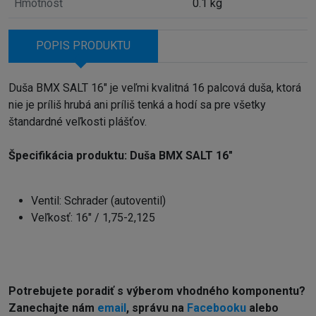
Hmotnosť
0.1 kg
POPIS PRODUKTU
Duša BMX SALT 16" je veľmi kvalitná 16 palcová duša, ktorá
nie je príliš hrubá ani príliš tenká a hodí sa pre všetky
štandardné veľkosti plášťov.
Špecifikácia produktu: Duša BMX SALT 16"
Ventil: Schrader (autoventil)
Veľkosť: 16" / 1,75-2,125
Potrebujete poradiť s výberom vhodného komponentu?
Z
anechajte nám
email
, správu na
Facebooku
alebo