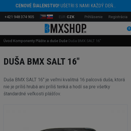
CENOVÉ ŠIALENSTVO!
UŠETRI S NAMI KAŽDÝ DEŇ...
+421 948 374 905
EUR
CZK
Prihlásenie
Registrácia
0
Úvod
Komponenty
Plášte a duše
Duše
Duša BMX SALT 16"
DUŠA BMX SALT 16"
Duša BMX SALT 16" je veľmi kvalitná 16 palcová duša, ktorá
nie je príliš hrubá ani príliš tenká a hodí sa pre všetky
štandardné veľkosti plášťov.