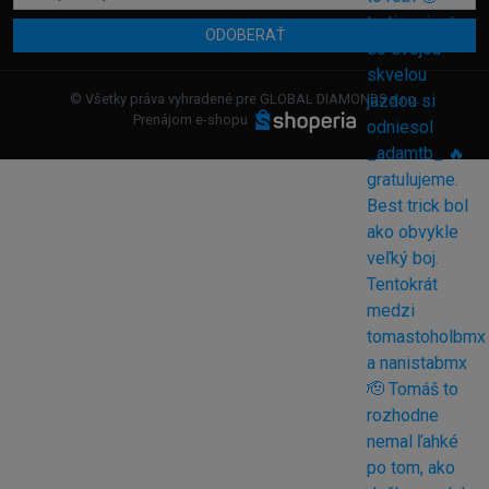
ODOBERAŤ
© Všetky práva vyhradené pre GLOBAL DIAMONDS s.r.o.
Prenájom e-shopu