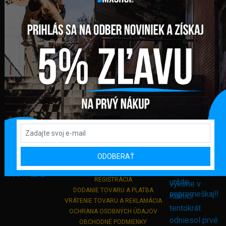
FAKTURAČNÁ ADRESA
GLOBAL DIAMONDS s. r. o.
Námestie sv. Martina 708/30
082 71 Lipany
Slovensko
+421 948 374 905
info@bmxshop.sk
Podporujeme online platby
DÔLEŽITÉ ODKAZY
ODOBERAŤ
PRIHLÁSENIE
REGISTRÁCIA
DODANIE TOVARU A PLATBA
VRÁTENIE TOVARU A REKLAMÁCIA
OCHRANA OSOBNÝCH ÚDAJOV
OBCHODNÉ PODMIENKY