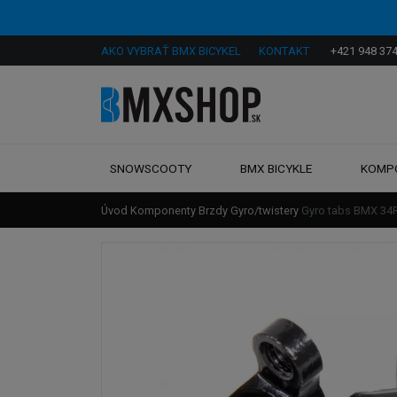
AKO VYBRAŤ BMX BICYKEL
KONTAKT
+421 948 374
SNOWSCOOTY
BMX BICYKLE
KOMP
Úvod
Komponenty
Brzdy
Gyro/twistery
Gyro tabs BMX 34