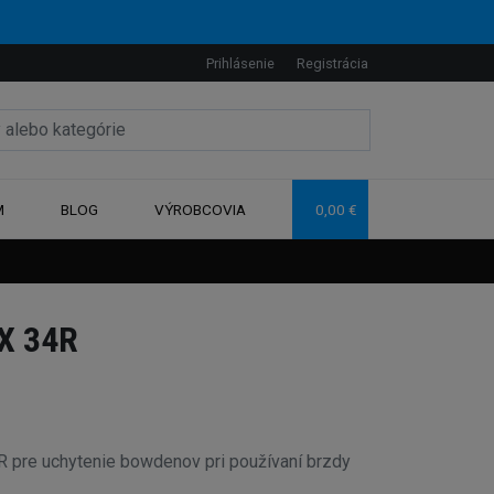
Prihlásenie
Registrácia
M
BLOG
VÝROBCOVIA
0,00 €
X 34R
 pre uchytenie bowdenov pri používaní brzdy