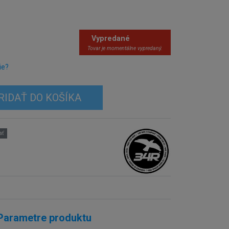
Vypredané
Tovar je momentálne vypredaný.
ie?
RIDAŤ DO KOŠÍKA
ať
Parametre produktu