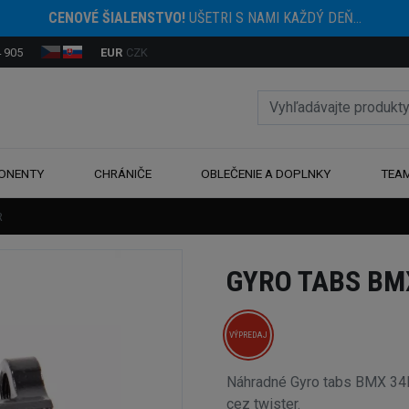
CENOVÉ ŠIALENSTVO!
UŠETRI S NAMI KAŽDÝ DEŇ...
 905
EUR
CZK
ONENTY
CHRÁNIČE
OBLEČENIE A DOPLNKY
TEA
R
GYRO TABS BM
VÝPREDAJ
Náhradné Gyro tabs BMX 34R
cez twister.