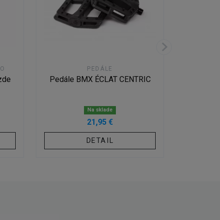
VO
PEDÁLE
PL
zde
Pedále BMX ÉCLAT CENTRIC
Pláš
PR
P
Na sklade
21,95 €
DETAIL