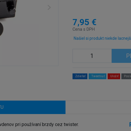
7,95 €
Cena s DPH
Našiel si produkt niekde lacnejš
P
Zdieľať
Tweetnuť
Uložiť
Posl
TU
enov pri používaní brzdy cez twister.