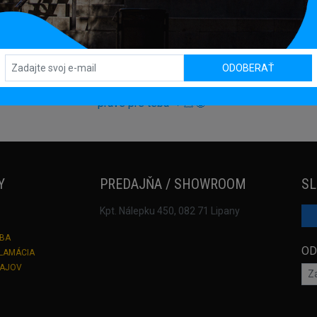
ODOBERAŤ
Y
PREDAJŇA / SHOWROOM
SL
Kpt. Nálepku 450, 082 71 Lipany
TBA
OD
KLAMÁCIA
DAJOV