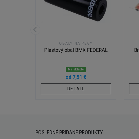
ENSTVO
OBALY NA PEGY
y BMX
Plastový obal BMX FEDERAL
B
Y FOUR
Na sklade
od 7,51 €
DETAIL
POSLEDNÉ PRIDANÉ PRODUKTY