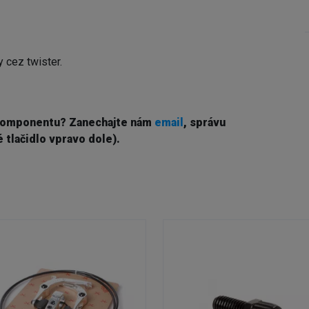
 cez twister.
komponentu? Z
anechajte nám
email
, správu
 tlačidlo vpravo dole).