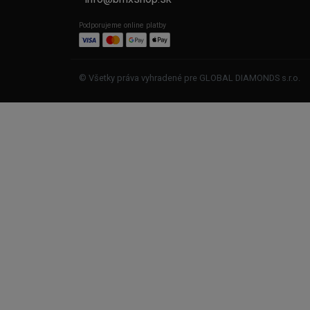
Podporujeme online platby
© Všetky práva vyhradené pre GLOBAL DIAMONDS s.r.o.