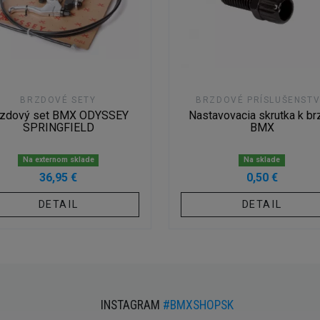
BRZDOVÉ SETY
BRZDOVÉ PRÍSLUŠENST
rzdový set BMX ODYSSEY
Nastavovacia skrutka k br
SPRINGFIELD
BMX
Na externom sklade
Na sklade
36,95 €
0,50 €
DETAIL
DETAIL
INSTAGRAM
#BMXSHOPSK