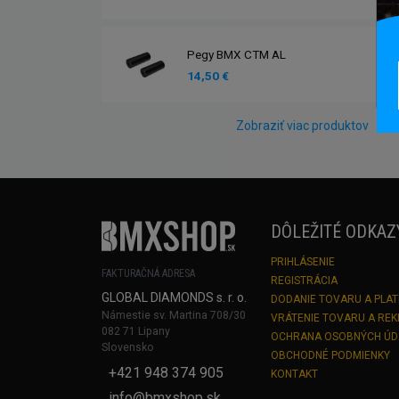
Pegy BMX CTM AL
14,50 €
Zobraziť viac produktov
DÔLEŽITÉ ODKAZ
PRIHLÁSENIE
FAKTURAČNÁ ADRESA
REGISTRÁCIA
GLOBAL DIAMONDS s. r. o.
DODANIE TOVARU A PLA
Námestie sv. Martina 708/30
VRÁTENIE TOVARU A RE
082 71 Lipany
OCHRANA OSOBNÝCH Ú
Slovensko
OBCHODNÉ PODMIENKY
+421 948 374 905
KONTAKT
info@bmxshop.sk