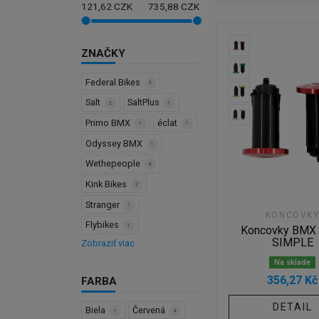
121,62
CZK
735,88
CZK
ZNAČKY
Federal Bikes
2
Salt
SaltPlus
2
1
Primo BMX
éclat
1
1
Odyssey BMX
1
Wethepeople
4
Kink Bikes
2
Stranger
1
KONCOVK
Flybikes
1
Koncovky BMX
SIMPLE
Zobraziť viac
Na sklade
356,27 Kč
FARBA
DETAIL
Biela
Červená
1
4