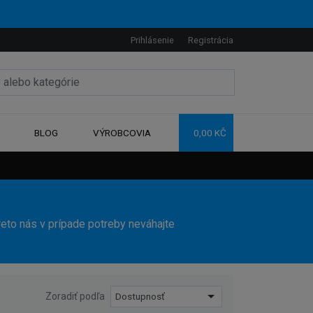
Prihlásenie
Registrácia
BLOG
VÝROBCOVIA
0,00 KČ
reto nás v prípade potreby neváhajte
Zoradiť podľa
Dostupnosť