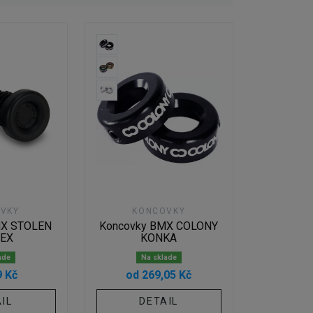
VKY
KONCOVKY
MX STOLEN
Koncovky BMX COLONY
EX
KONKA
ade
Na sklade
9 Kč
od 269,05 Kč
IL
DETAIL