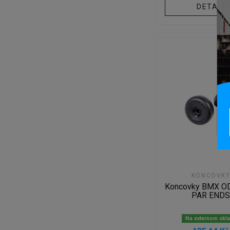
DETAIL
KONCOVK
Koncovky BMX O
PAR END
Na externom skl