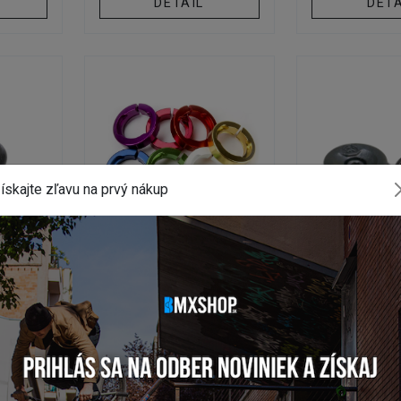
DETAIL
DETA
ískajte zľavu na prvý nákup
Y
KONCOVKY
KONCO
VOLUME
Objímky pre lock-on gripy
Koncovky B
ODI LOCK JAWS
TECHB
ade
Na externom sklade
Na externo
od 298,53 Kč
269,0