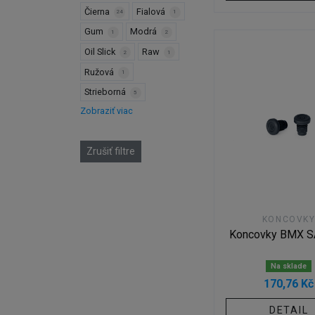
Čierna
Fialová
24
1
Gum
Modrá
1
2
Oil Slick
Raw
2
1
Ružová
1
Strieborná
5
Zobraziť viac
Zrušiť filtre
KONCOVK
Koncovky BMX S
Na sklade
170,76 Kč
DETAIL