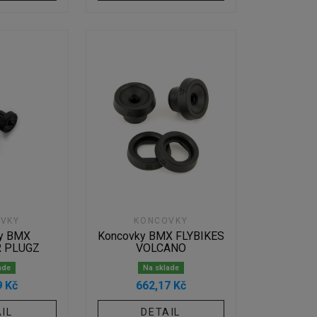
VKY
KONCOVKY
y BMX
Koncovky BMX FLYBIKES
 PLUGZ
VOLCANO
ade
Na sklade
9 Kč
662,17 Kč
IL
DETAIL