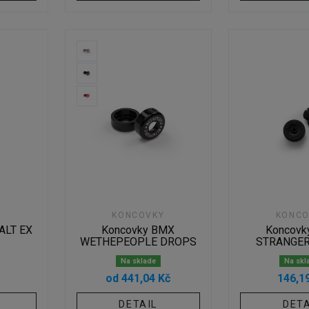
Y
KONCOVKY
KONCO
ALT EX
Koncovky BMX
Koncovk
WETHEPEOPLE DROPS
STRANGER
Na sklade
Na skl
od 441,04 Kč
146,1
DETAIL
DETA