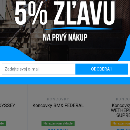
DETAIL
DETA
ODOBERAŤ
Y
KONCOVKY
KONCO
DYSSEY
Koncovky BMX FEDERAL
Koncovk
S
WETHEP
SUPR
ade
Na externom sklade
Na externo