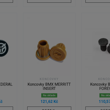
Y
KONCOVKY
KONCO
EDERAL
Koncovky BMX MERRITT
Koncovky 
INSERT
FORE
Na sklade
Na skl
Kč
121,62 Kč
110,5