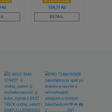
m sklade
Na externom sklade
9 Kč
159,71 Kč
IL
DETAIL