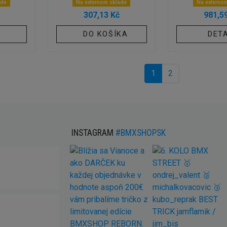
ade
Na externom sklade
Na externo
307,13 Kč
981,5
DO KOŠÍKA
DETA
1
2
INSTAGRAM
#BMXSHOPSK