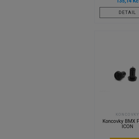
135,14 Kč
DETAIL
KONCOVK
Koncovky BMX 
ICON