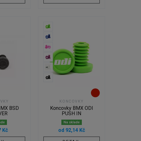
VKY
KONCOVKY
BMX BSD
Koncovky BMX ODI
VER
PUSH IN
ade
Na sklade
7 Kč
od 92,14 Kč