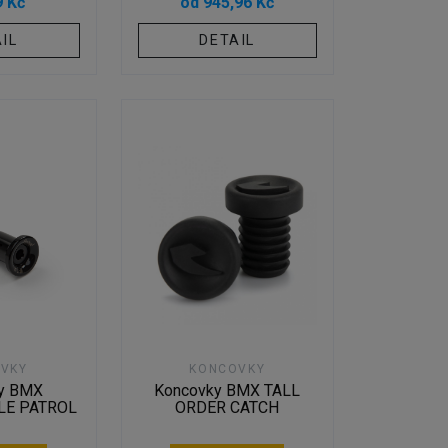
9 Kč
od 945,96 Kč
IL
DETAIL
VKY
KONCOVKY
y BMX
Koncovky BMX TALL
E PATROL
ORDER CATCH