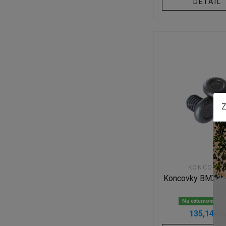
DETAIL
Z
KONCOVK
Koncovky BMX 
Na externom skl
135,14 Kč