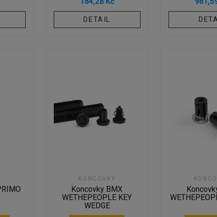
184,28 Kč
981,5
DETAIL
DETA
Y
KONCOVKY
KONCO
PRIMO
Koncovky BMX
Koncovk
WETHEPEOPLE KEY
WETHEPEOPL
WEDGE