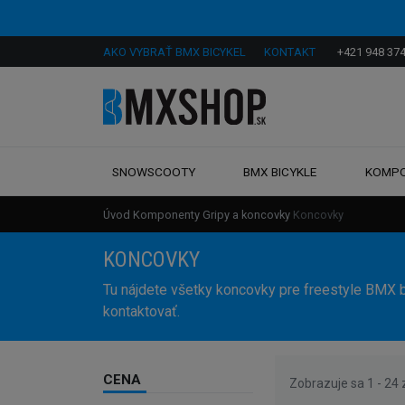
AKO VYBRAŤ BMX BICYKEL
KONTAKT
+421 948 374
SNOWSCOOTY
BMX BICYKLE
KOMP
Úvod
Komponenty
Gripy a koncovky
Koncovky
KONCOVKY
Tu nájdete všetky koncovky pre freestyle BMX b
kontaktovať.
CENA
Zobrazuje sa 1 - 24