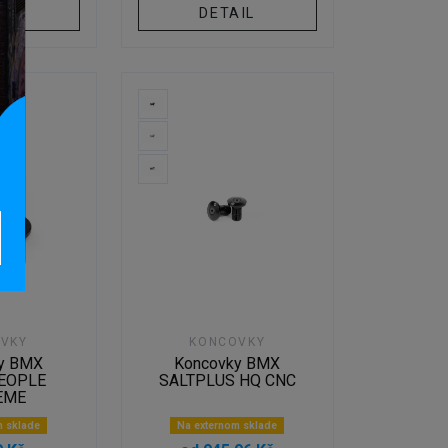
IL
DETAIL
VKY
KONCOVKY
y BMX
Koncovky BMX
EOPLE
SALTPLUS HQ CNC
EME
m sklade
Na externom sklade