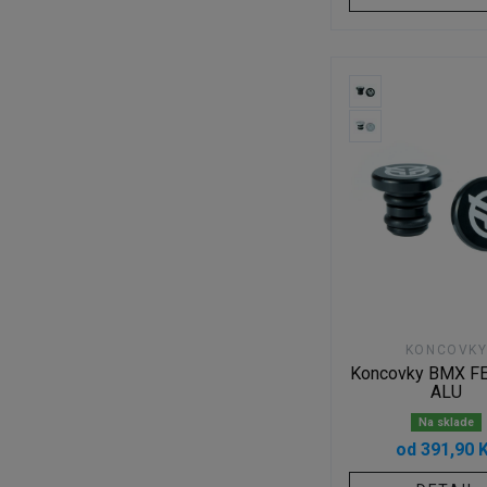
KONCOVK
Koncovky BMX F
ALU
Na sklade
od 391,90 