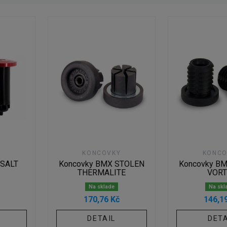
Y
KONCOVKY
KONCO
 SALT
Koncovky BMX STOLEN
Koncovky B
THERMALITE
VORT
Na sklade
Na skl
170,76 Kč
146,1
DETAIL
DETA