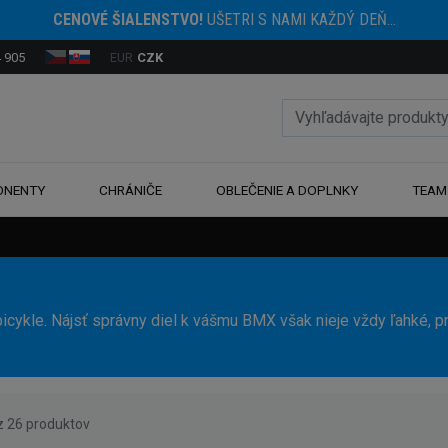
CENOVÉ ŠIALENSTVO!
UŠETRI S NAMI KAŽDÝ DEŇ...
 905
EUR
CZK
ONENTY
CHRÁNIČE
OBLEČENIE A DOPLNKY
TEAM
icykle. Nájsť správny diel k vášmu BMX však nieje vždy ľahké, p
 z 26 produktov