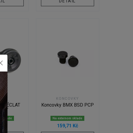
IL
DETAIL
VKY
KONCOVKY
MX ÉCLAT
Koncovky BMX BSD PCP
OLT
m sklade
Na externom sklade
5 Kč
159,71 Kč