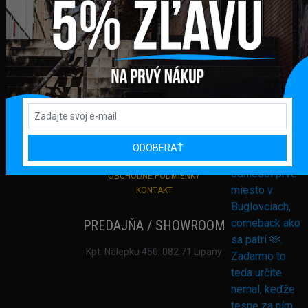
Podporujeme online platby
DÔLEŽITÉ ODKAZY
PRIHLÁSENIE
REGISTRÁCIA
DODANIE TOVARU A PLATBA
VRÁTENIE TOVARU A REKLAMÁCIA
ODOBERAŤ
OCHRANA OSOBNÝCH ÚDAJOV
OBCHODNÉ PODMIENKY
KONTAKT
PREDAJŇA / SHOWROOM
Kpt. Nálepku 450, 082 71 Lipany