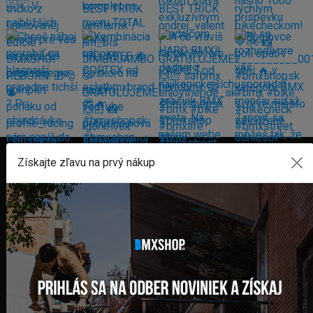
Získajte zľavu na prvý nákup
FAKTURAČNÁ ADRESA
GLOBAL DIAMONDS s. r. o.
Námestie sv. Martina 708/30
082 71 Lipany
Slovensko
+421 948 374 905
info@bmxshop.sk