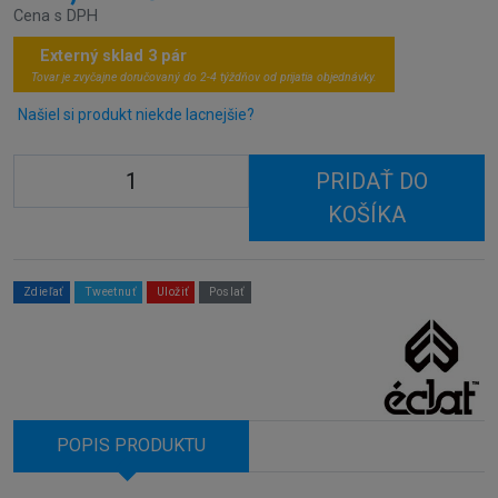
Cena s DPH
Externý sklad 3 pár
Tovar je zvyčajne doručovaný do 2-4 týždňov od prijatia objednávky.
Našiel si produkt niekde lacnejšie?
PRIDAŤ DO
KOŠÍKA
Zdieľať
Tweetnuť
Uložiť
Poslať
POPIS PRODUKTU