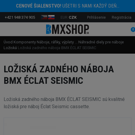
CENOVÉ ŠIALENSTVO!
UŠETRI S NAMI KAŽDÝ DEŇ...
+421 948 374 905
EUR
CZK
Prihlásenie
Registrácia
0
Úvod
Komponenty
Náboje, ráfiky, výplety ...
Náhradné diely pre náboje
Ložiská
Ložiská zadného náboja BMX ÉCLAT SEISMIC
LOŽISKÁ ZADNÉHO NÁBOJA
BMX ÉCLAT SEISMIC
Ložiská zadného náboja BMX ÉCLAT SEISMIC sú kvalitné
ložiská pre náboj Éclat Seismic cassette.