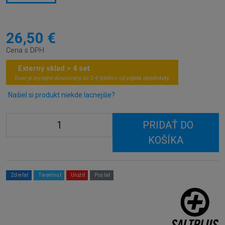
26,50 €
Cena s DPH
Externý sklad > 4 set
Tovar je zvyčajne doručovaný do 2-4 týždňov od prijatia objednávky.
Našiel si produkt niekde lacnejšie?
PRIDAŤ DO
KOŠÍKA
Zdieľať
Tweetnuť
Uložiť
Poslať