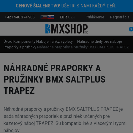
CENOVÉ ŠIALENSTVO!
UŠETRI S NAMI KAŽDÝ DEŇ...
+421 948 374 905
EUR
CZK
Prihlásenie
Registrácia
0
Úvod
Komponenty
Náboje, ráfiky, výplety ...
Náhradné diely pre náboje
Praporky a pružinky
Náhradné praporky a pružinky BMX SALTPLUS TRAPEZ
NÁHRADNÉ PRAPORKY A
PRUŽINKY BMX SALTPLUS
TRAPEZ
Náhradné praporky a pružinky BMX SALTPLUS TRAPEZ je
sada náhradných praporiek a pružiniek určených pre
kazetový náboj TRAPEZ. Sú kompatibilné s viacerými typmi
nábojov.