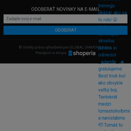
ODOBERAŤ NOVINKY NA E-MAIL
ODOBERAŤ
© Všetky práva vyhradené pre GLOBAL DIAMONDS s.r.o.
Prenájom e-shopu