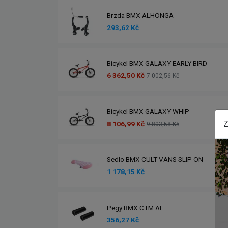
Brzda BMX ALHONGA
293,62 Kč
Bicykel BMX GALAXY EARLY BIRD
6 362,50 Kč
7 002,56 Kč
Bicykel BMX GALAXY WHIP
Z
8 106,99 Kč
9 803,58 Kč
Sedlo BMX CULT VANS SLIP ON
1 178,15 Kč
Pegy BMX CTM AL
356,27 Kč