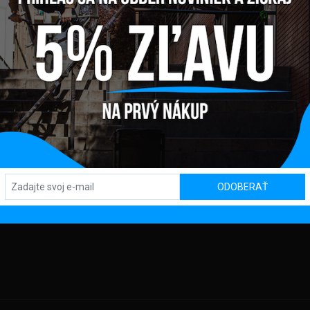
Y
PREDAJŇA / SHOWROOM
SL
Kpt. Nálepku 450, 082 71 Lipany
TBA
OD
KLAMÁCIA
ODOBERAŤ
DAJOV