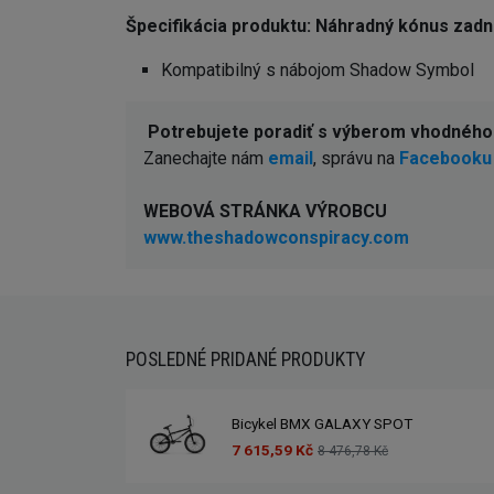
Špecifikácia produktu: Náhradný kónus z
Kompatibilný s nábojom Shadow Symbol
Potrebujete poradiť s výberom vhodnéh
Zanechajte nám
email
, správu na
Facebooku
WEBOVÁ STRÁNKA VÝROBCU
www.theshadowconspiracy.com
POSLEDNÉ PRIDANÉ PRODUKTY
Bicykel BMX GALAXY SPOT
7 615,59 Kč
8 476,78 Kč