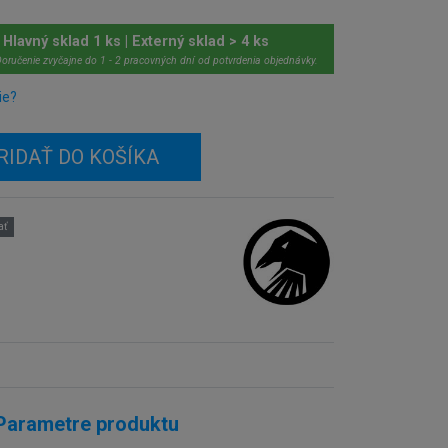
Hlavný sklad 1 ks | Externý sklad > 4 ks
oručenie zvyčajne do 1 - 2 pracovných dní od potvrdenia objednávky.
ie?
RIDAŤ DO KOŠÍKA
ať
Parametre produktu