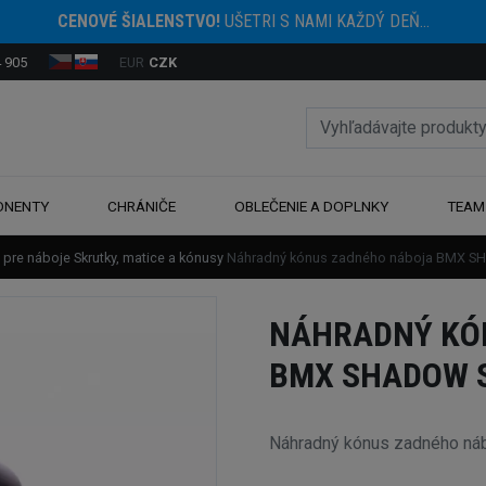
CENOVÉ ŠIALENSTVO!
UŠETRI S NAMI KAŽDÝ DEŇ...
 905
EUR
CZK
ONENTY
CHRÁNIČE
OBLEČENIE A DOPLNKY
TEAM
 pre náboje
Skrutky, matice a kónusy
Náhradný kónus zadného náboja BMX 
NÁHRADNÝ KÓ
BMX SHADOW 
Náhradný kónus zadného 