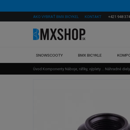
AKO VYBRAŤ BMX BICYKEL
KONTAKT
+421 948 374
SNOWSCOOTY
BMX BICYKLE
KOMP
Úvod
Komponenty
Náboje, ráfiky, výplety ...
Náhradné diely