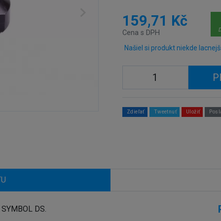
159,71 Kč
D
Cena s DPH
Našiel si produkt niekde lacnejš
P
Zdieľať
Tweetnuť
Uložiť
Posl
TU
W SYMBOL DS.