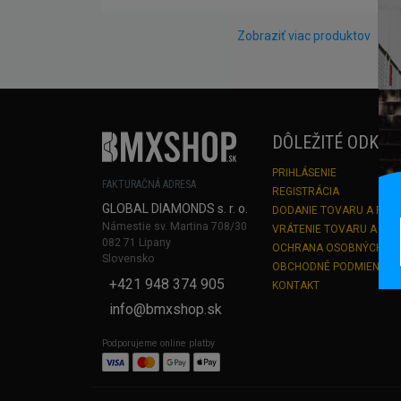
Zobraziť viac produktov
DÔLEŽITÉ ODKAZ
PRIHLÁSENIE
FAKTURAČNÁ ADRESA
REGISTRÁCIA
GLOBAL DIAMONDS s. r. o.
DODANIE TOVARU A PLA
Námestie sv. Martina 708/30
VRÁTENIE TOVARU A RE
082 71 Lipany
OCHRANA OSOBNÝCH Ú
Slovensko
OBCHODNÉ PODMIENKY
+421 948 374 905
KONTAKT
info@bmxshop.sk
Podporujeme online platby