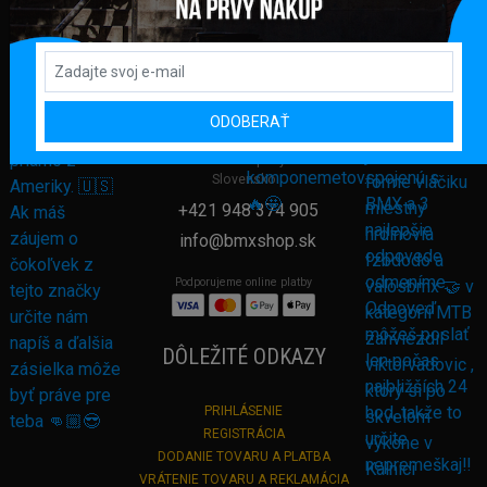
FAKTURAČNÁ ADRESA
GLOBAL DIAMONDS s. r. o.
ODOBERAŤ
Námestie sv. Martina 708/30
082 71 Lipany
Slovensko
+421 948 374 905
info@bmxshop.sk
Podporujeme online platby
DÔLEŽITÉ ODKAZY
PRIHLÁSENIE
REGISTRÁCIA
DODANIE TOVARU A PLATBA
VRÁTENIE TOVARU A REKLAMÁCIA