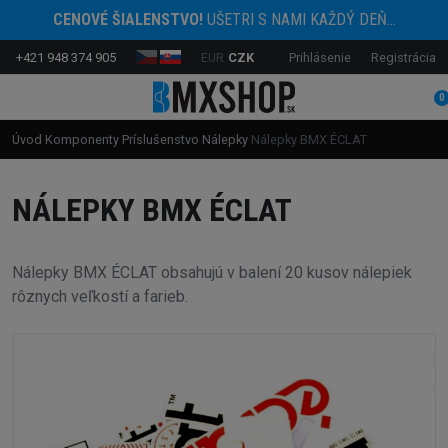
CENOVÉ ŠIALENSTVO!
UŠETRI S NAMI KAŽDÝ DEŇ...
+421 948 374 905
EUR
CZK
Prihlásenie
Registrácia
0
Úvod
Komponenty
Príslušenstvo
Nálepky
Nálepky BMX ÉCLAT
NÁLEPKY BMX ÉCLAT
Nálepky BMX ÉCLAT obsahujú v balení 20 kusov nálepiek
rôznych veľkostí a farieb.