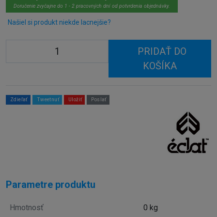
Doručenie zvyčajne do 1 - 2 pracovných dní od potvrdenia objednávky.
Našiel si produkt niekde lacnejšie?
PRIDAŤ DO
KOŠÍKA
Zdieľať
Tweetnuť
Uložiť
Poslať
Parametre produktu
Hmotnosť
0 kg