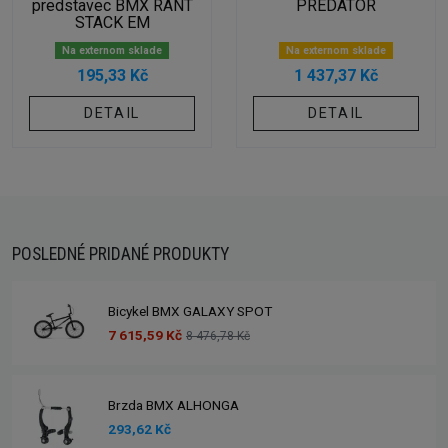
predstavec BMX RANT
PREDATOR
STACK EM
Na externom sklade
Na externom sklade
195,33 Kč
1 437,37 Kč
DETAIL
DETAIL
POSLEDNÉ PRIDANÉ PRODUKTY
Bicykel BMX GALAXY SPOT
7 615,59 Kč
8 476,78 Kč
Brzda BMX ALHONGA
293,62 Kč