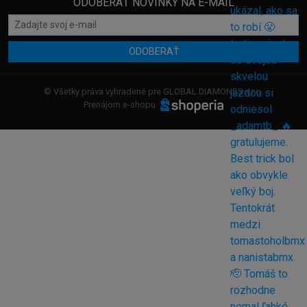
ODOBERAŤ NOVINKY NA E-MAIL
ODOBERAŤ
© Všetky práva vyhradené pre GLOBAL DIAMONDS s.r.o.
Prenájom e-shopu