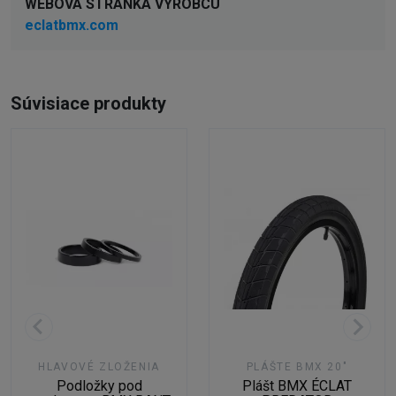
WEBOVÁ STRÁNKA VÝROBCU
eclatbmx.com
Súvisiace produkty
HLAVOVÉ ZLOŽENIA
PLÁŠTE BMX 20"
Podložky pod
Plášt BMX ÉCLAT