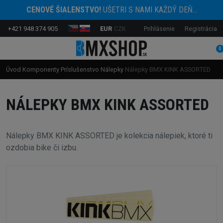
CENOVÉ ŠIALENSTVO!
UŠETRI S NAMI KAŽDÝ DEŇ...
+421 948 374 905
EUR
CZK
Prihlásenie
Registrácia
0
Úvod
Komponenty
Príslušenstvo
Nálepky
Nálepky BMX KINK ASSORTED
NÁLEPKY BMX KINK ASSORTED
Nálepky BMX KINK ASSORTED je kolekcia nálepiek, ktoré ti
ozdobia bike či izbu.