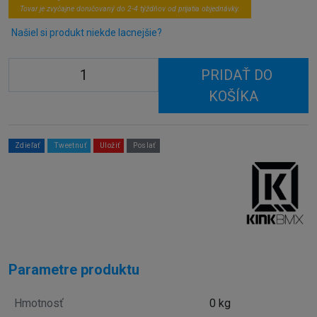
Tovar je zvyčajne doručovaný do 2-4 týždňov od prijatia objednávky.
Našiel si produkt niekde lacnejšie?
PRIDAŤ DO
KOŠÍKA
Zdieľať
Tweetnuť
Uložiť
Poslať
Parametre produktu
Hmotnosť
0 kg