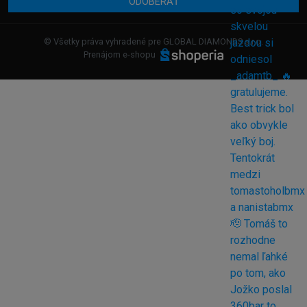
ODOBERAŤ
© Všetky práva vyhradené pre GLOBAL DIAMONDS s.r.o.
Prenájom e-shopu