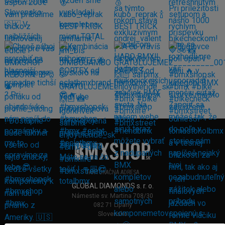
FAKTURAČNÁ ADRESA
GLOBAL DIAMONDS s. r. o.
Námestie sv. Martina 708/30
082 71 Lipany
Slovensko