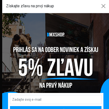
+421 948 374 905
Získajte zľavu na prvý nákup
info@bmxshop.sk
Podporujeme online platby
DÔLEŽITÉ ODKAZY
PRIHLÁSENIE
REGISTRÁCIA
DODANIE TOVARU A PLATBA
VRÁTENIE TOVARU A REKLAMÁCIA
OCHRANA OSOBNÝCH ÚDAJOV
OBCHODNÉ PODMIENKY
KONTAKT
PREDAJŇA / SHOWROOM
Kpt. Nálepku 450, 082 71 Lipany