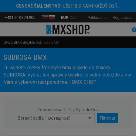
CENOVÉ ŠIALENSTVO!
UŠETRI S NAMI KAŽDÝ DEŇ...
+421 948 374 905
EUR
CZK
Prihlásenie
Registrácia
0
Úvod
BMX Bicykle
Subrosa BMX
SUBROSA BMX
Tu nájdete všetky freestyle bmx bicykle od značky
SUBROSA. Vybrať ten správny bicykel je veľmi dôležité a my
Vám s výberom radi poradíme. | BMX SHOP
Zobrazuje sa 1 - 2 z 2 produktov
Zoradiť podľa
Dostupnosť
Filtrovať