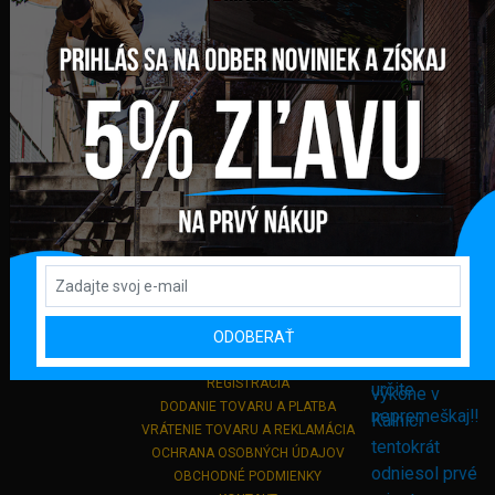
FAKTURAČNÁ ADRESA
GLOBAL DIAMONDS s. r. o.
Námestie sv. Martina 708/30
082 71 Lipany
Slovensko
+421 948 374 905
info@bmxshop.sk
Podporujeme online platby
DÔLEŽITÉ ODKAZY
ODOBERAŤ
PRIHLÁSENIE
REGISTRÁCIA
DODANIE TOVARU A PLATBA
VRÁTENIE TOVARU A REKLAMÁCIA
OCHRANA OSOBNÝCH ÚDAJOV
OBCHODNÉ PODMIENKY