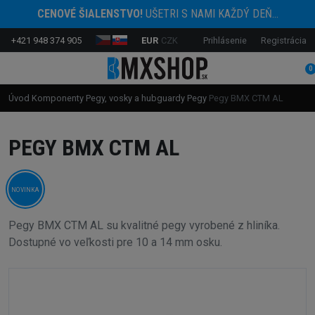
CENOVÉ ŠIALENSTVO!
UŠETRI S NAMI KAŽDÝ DEŇ...
+421 948 374 905
EUR
CZK
Prihlásenie
Registrácia
0
Úvod
Komponenty
Pegy, vosky a hubguardy
Pegy
Pegy BMX CTM AL
PEGY BMX CTM AL
NOVINKA
Pegy BMX CTM AL su kvalitné pegy vyrobené z hliníka.
Dostupné vo veľkosti pre 10 a 14 mm osku.