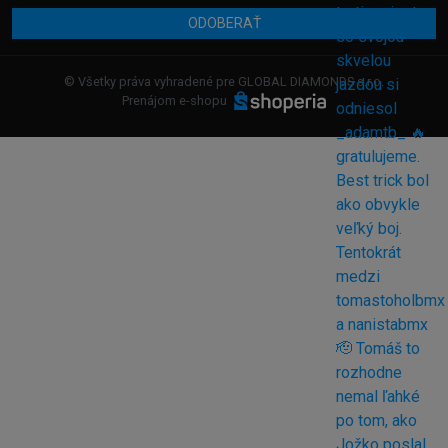
ODOBERAŤ
© Všetky práva vyhradené pre GLOBAL DIAMONDS s.r.o.
Prenájom e-shopu