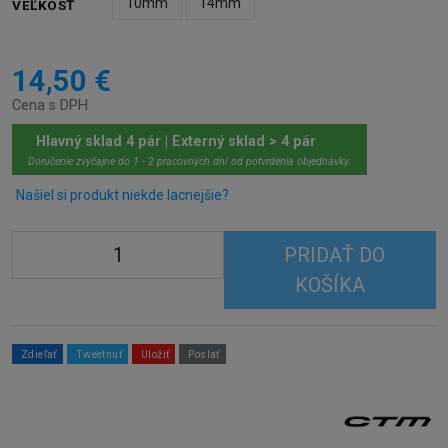
10mm
14mm
VEĽKOSŤ
14,50 €
Cena s DPH
Hlavný sklad 4 pár | Externý sklad > 4 pár
Doručenie zvyčajne do 1 - 2 pracovných dní od potvrdenia objednávky.
Našiel si produkt niekde lacnejšie?
PRIDAŤ DO
KOŠÍKA
Zdieľať
Tweetnuť
Uložiť
Poslať