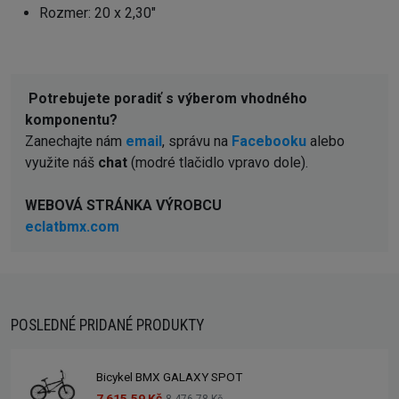
Rozmer: 20 x 2,30″
Potrebujete poradiť s výberom vhodného
komponentu?
Zanechajte nám
email
, správu na
Facebooku
alebo
využite náš
chat
(modré tlačidlo vpravo dole).
WEBOVÁ STRÁNKA VÝROBCU
eclatbmx.com
POSLEDNÉ PRIDANÉ PRODUKTY
Bicykel BMX GALAXY SPOT
7 615,59 Kč
8 476,78 Kč