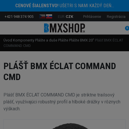
CENOVÉ ŠIALENSTVO!
UŠETRI S NAMI KAŽDÝ DEŇ...
+421 948 374 905
EUR
CZK
Prihlásenie
Registrácia
0
Úvod
Komponenty
Plášte a duše
Plášte
Plášte BMX 20"
Plášť BMX ÉCLAT
COMMAND CMD
PLÁŠŤ BMX ÉCLAT COMMAND
CMD
Plášť BMX ÉCLAT COMMAND CMD je striktne trailsový
plášť, využívajúci robustný profil a hlboké drážky v rôznych
výškach.