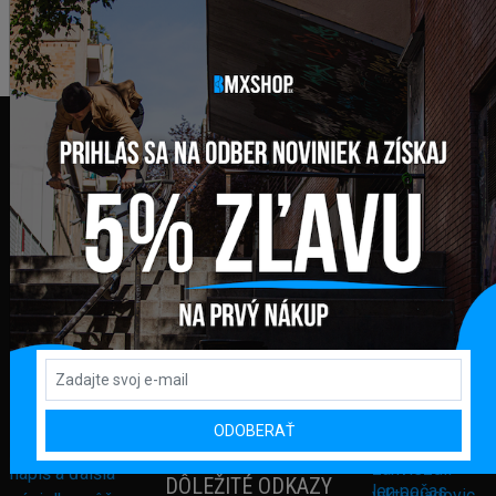
FAKTURAČNÁ ADRESA
GLOBAL DIAMONDS s. r. o.
Námestie sv. Martina 708/30
082 71 Lipany
Slovensko
+421 948 374 905
info@bmxshop.sk
Podporujeme online platby
ODOBERAŤ
DÔLEŽITÉ ODKAZY