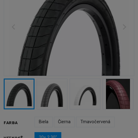
Biela
Čierna
Tmavočervená
FARBA
20x 2,30"