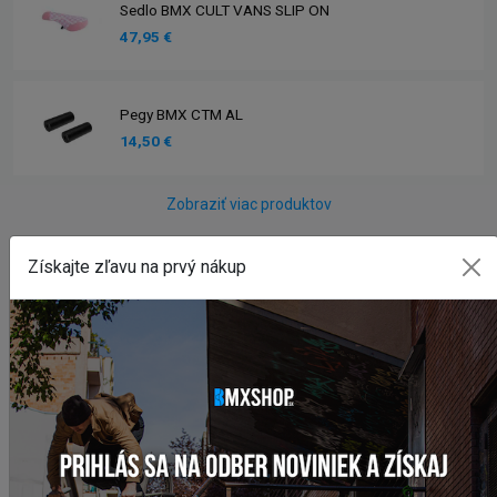
Sedlo BMX CULT VANS SLIP ON
47,95 €
Pegy BMX CTM AL
14,50 €
Zobraziť viac produktov
INSTAGRAM
#BMXSHOPSK
Získajte zľavu na prvý nákup