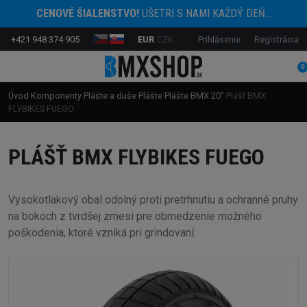
CENOVÉ ŠIALENSTVO!
UŠETRI S NAMI KAŽDÝ DEŇ...
+421 948 374 905
EUR
CZK
Prihlásenie
Registrácia
0
Úvod
Komponenty
Plášte a duše
Plášte
Plášte BMX 20"
Plášť BMX
FLYBIKES FUEGO
PLÁŠŤ BMX FLYBIKES FUEGO
Vysokotlakový obal odolný proti pretrhnutiu a ochranné pruhy
na bokoch z tvrdšej zmesi pre obmedzenie možného
poškodenia, ktoré vzniká pri grindovaní.