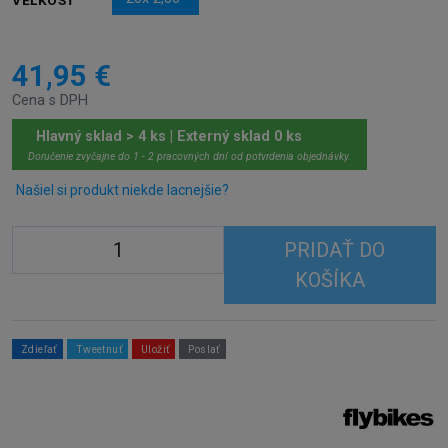
VEĽKOSŤ
41,95 €
Cena s DPH
Hlavný sklad > 4 ks | Externý sklad 0 ks
Doručenie zvyčajne do 1 - 2 pracovných dní od potvrdenia objednávky.
Našiel si produkt niekde lacnejšie?
PRIDAŤ DO
KOŠÍKA
Zdieľať
Tweetnuť
Uložiť
Poslať