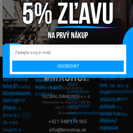
ODOBERAŤ
FAKTURAČNÁ ADRESA
GLOBAL DIAMONDS s. r. o.
Námestie sv. Martina 708/30
082 71 Lipany
Slovensko
+421 948 374 905
info@bmxshop.sk