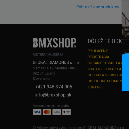
Zobraziť viac produktov
DÔLEŽITÉ ODKAZ
PRIHLÁSENIE
FAKTURAČNÁ ADRESA
REGISTRÁCIA
GLOBAL DIAMONDS s. r. o.
DODANIE TOVARU A PLA
Námestie sv. Martina 708/30
VRÁTENIE TOVARU A RE
082 71 Lipany
OCHRANA OSOBNÝCH Ú
Slovensko
OBCHODNÉ PODMIENKY
+421 948 374 905
KONTAKT
info@bmxshop.sk
Podporujeme online platby
© Všetky práva vyhradené pre GLOBAL DIAMONDS s.r.o.