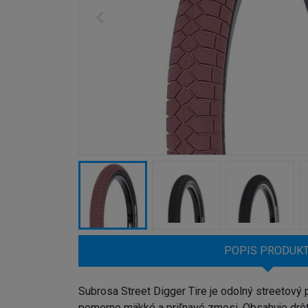
POPIS PRODUK
Subrosa Street Digger Tire je odolný streetový p
pomerne mäkké a priľnavé zmesi. Obsahuje drô