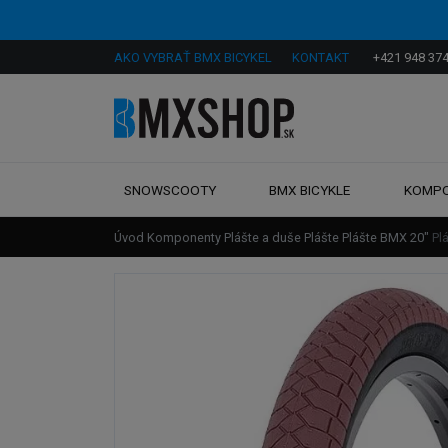
AKO VYBRAŤ BMX BICYKEL
KONTAKT
+421 948 374
SNOWSCOOTY
BMX BICYKLE
KOMP
Úvod
Komponenty
Plášte a duše
Plášte
Plášte BMX 20"
Pl