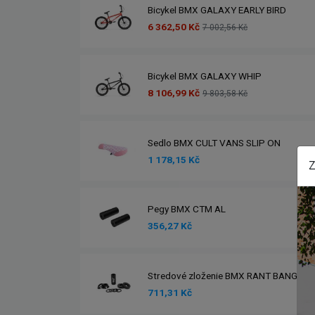
Bicykel BMX GALAXY EARLY BIRD
6 362,50 Kč
7 002,56 Kč
Bicykel BMX GALAXY WHIP
8 106,99 Kč
9 803,58 Kč
Sedlo BMX CULT VANS SLIP ON
1 178,15 Kč
Z
Pegy BMX CTM AL
356,27 Kč
Stredové zloženie BMX RANT BANG UR
711,31 Kč