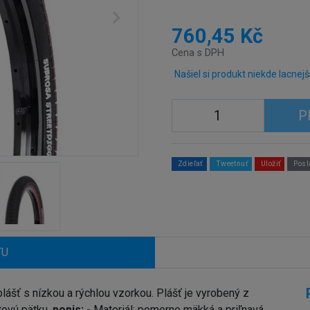
760,45 Kč
Cena s DPH
Našiel si produkt niekde lacnejš
P
Zdieľať
Tweetnuť
Uložiť
Posl
TU
lášť s nízkou a rýchlou vzorkou. Plášť je vyrobený z
tovú pätku.
popis:
-
Materiál: pomerne mäkká a priľnavá