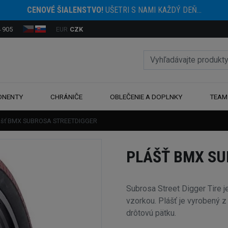
CENOVÉ ŠIALENSTVO!
UŠETRI S NAMI KAŽDÝ DEŇ...
 905
EUR
CZK
ONENTY
CHRÁNIČE
OBLEČENIE A DOPLNKY
TEAM
ášť BMX SUBROSA STREETDIGGER
PLÁŠŤ BMX SU
Subrosa Street Digger Tire j
vzorkou. Plášť je vyrobený 
drôtovú pätku.