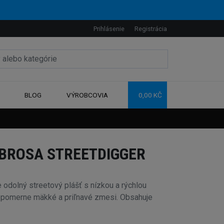
Prihlásenie
Registrácia
BLOG
VÝROBCOVIA
0,00 KČ
BROSA STREETDIGGER
e odolný streetový plášť s nízkou a rýchlou
z pomerne mäkké a priľnavé zmesi. Obsahuje