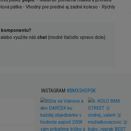
ôtová pätka - Vhodný pre predné aj zadné koleso - Rýchly
o komponentu?
alebo využite náš
chat
(modré tlačidlo vpravo dole).
INSTAGRAM
#BMXSHOPSK