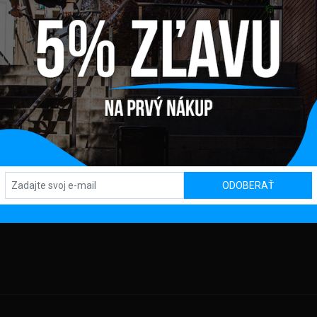
Y
PREDAJŇA / SHOWROOM
SL
Kpt. Nálepku 450, 082 71 Lipany
TBA
OD
KLAMÁCIA
ODOBERAŤ
DAJOV