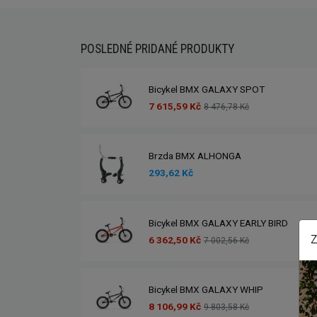
POSLEDNÉ PRIDANÉ PRODUKTY
Bicykel BMX GALAXY SPOT
7 615,59 Kč
8 476,78 Kč
Brzda BMX ALHONGA
293,62 Kč
Bicykel BMX GALAXY EARLY BIRD
Z
6 362,50 Kč
7 002,56 Kč
Bicykel BMX GALAXY WHIP
8 106,99 Kč
9 803,58 Kč