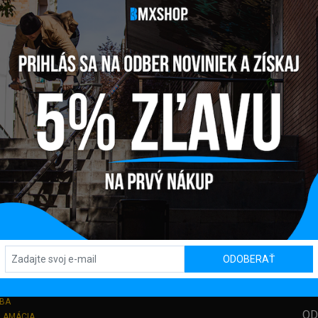
Y
PREDAJŇA / SHOWROOM
SL
ODOBERAŤ
Kpt. Nálepku 450, 082 71 Lipany
TBA
OD
KLAMÁCIA