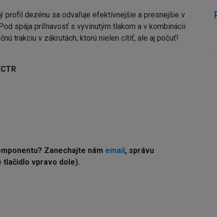
rofil dezénu sa odvaľuje efektívnejšie a presnejšie v
Pod spája priľnavosť s vyvinutým tlakom a v kombinácii
 trakciu v zákrutách, ktorú nielen cítiť, ale aj počuť!
ECTR
komponentu? Z
anechajte nám
email
, správu
tlačidlo vpravo dole).