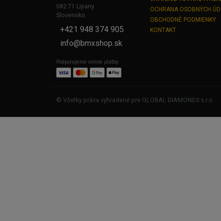
082 71 Lipany
OCHRANA OSOBNÝCH Ú
Slovensko
OBCHODNÉ PODMIENKY
+421 948 374 905
KONTAKT
info@bmxshop.sk
Podporujeme online platby
© Všetky práva vyhradené pre GLOBAL DIAMONDS s.r.o.