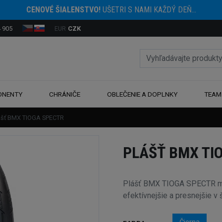
CENOVÉ ŠIALENSTVO!
UŠETRI S NAMI KAŽDÝ DEŇ...
 905
EUR
CZK
ONENTY
CHRÁNIČE
OBLEČENIE A DOPLNKY
TEAM
ášť BMX TIOGA SPECTR
PLÁŠŤ BMX TI
Plášť BMX TIOGA SPECTR má 
efektívnejšie a presnejšie v