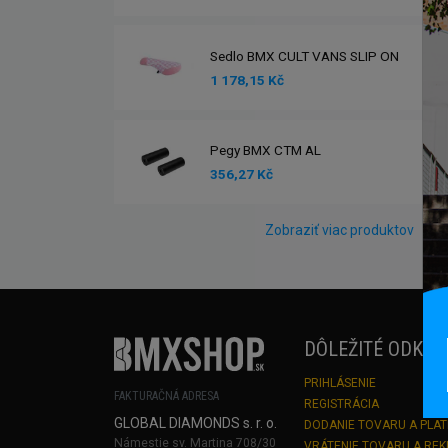
Sedlo BMX CULT VANS SLIP ON
1 178,15 Kč
Pegy BMX CTM AL
356,27 Kč
Zobraziť viac produktov
DÔLEŽITÉ ODKAZ
PRIHLÁSENIE
FAKTURAČNÁ ADRESA
REGISTRÁCIA
GLOBAL DIAMONDS s. r. o.
DODANIE TOVARU A PLA
Námestie sv. Martina 708/30
VRÁTENIE TOVARU A RE