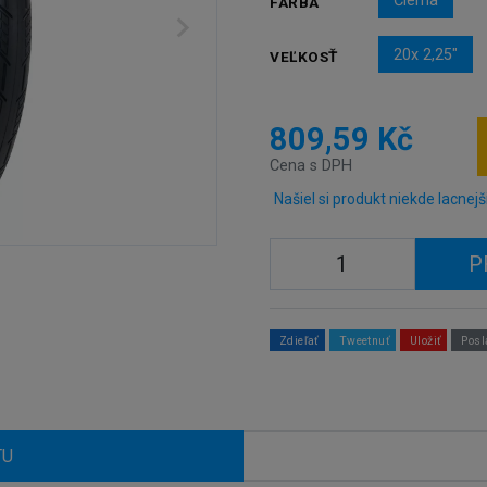
Čierna
FARBA
20x 2,25"
VEĽKOSŤ
809,59 Kč
Cena s DPH
Našiel si produkt niekde lacnejš
P
Zdieľať
Tweetnuť
Uložiť
Posl
TU