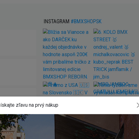
INSTAGRAM
#BMXSHOPSK
ískajte zľavu na prvý nákup