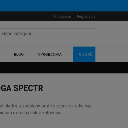
Prihlásenie
Registrácia
BLOG
VÝROBCOVIA
0,00 KČ
OGA SPECTR
hladký a zaoblený profil dezénu sa odvaľuje
 širšom rozsahu uhlov zatočenia.