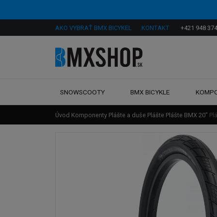
AKO VYBRAŤ BMX BICYKEL
KONTAKT
+421 948 374
SNOWSCOOTY
BMX BICYKLE
KOMP
Úvod
Komponenty
Plášte a duše
Plášte
Plášte BMX 20"
Pl