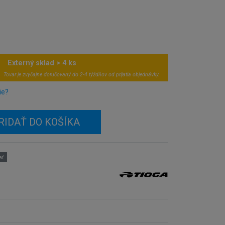
Externý sklad > 4 ks
Tovar je zvyčajne doručovaný do 2-4 týždňov od prijatia objednávky.
ie?
RIDAŤ DO KOŠÍKA
ať