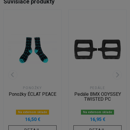
Súvisiace produkty
PONOŽKY
PEDÁLE
Ponožky ÉCLAT PEACE
Pedále BMX ODYSSEY
TWISTED PC
Na externom sklade
Na externom sklade
16,50 €
16,95 €