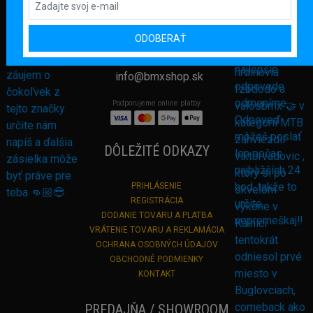
Námestie sv. Martina 708/30
082 71 Lipany
Slovensko
ODOBERAŤ
+421 948 374 905
info@bmxshop.sk
Podporujeme online platby
DÔLEŽITÉ ODKAZY
PRIHLÁSENIE
REGISTRÁCIA
DODANIE TOVARU A PLATBA
VRÁTENIE TOVARU A REKLAMÁCIA
OCHRANA OSOBNÝCH ÚDAJOV
OBCHODNÉ PODMIENKY
KONTAKT
PREDAJŇA / SHOWROOM