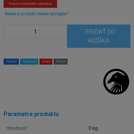
Tovar je momentálne vypredaný.
Našiel si produkt niekde lacnejšie?
PRIDAŤ DO
KOŠÍKA
Zdieľať
Tweetnuť
Uložiť
Poslať
Parametre produktu
Hmotnosť
0 kg