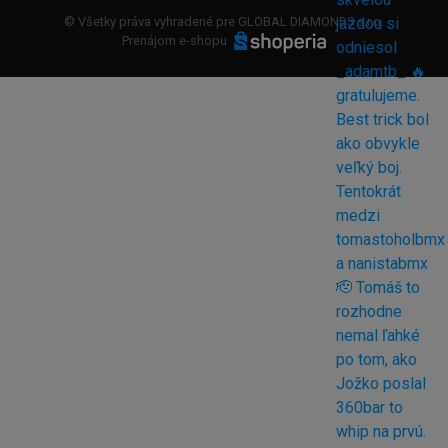
© Všetky práva vyhradené pre GLOBAL DIAMONDS s.r.o.
Prenájom e-shopu