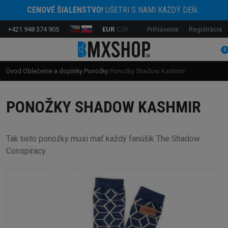
CENOVÉ ŠIALENSTVO!
UŠETRI S NAMI KAŽDÝ DEŇ...
+421 948 374 905
EUR
CZK
Prihlásenie
Registrácia
0
Úvod
Oblečenie a doplnky
Ponožky
Ponožky Shadow Kashmir
PONOŽKY SHADOW KASHMIR
Tak tieto ponožky musí mať každý fanúšik The Shadow
Conspiracy.