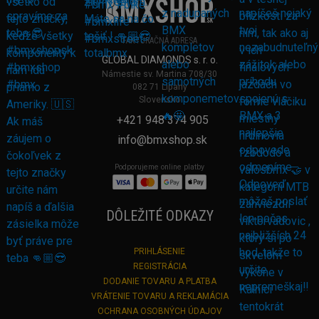
FAKTURAČNÁ ADRESA
GLOBAL DIAMONDS s. r. o.
Námestie sv. Martina 708/30
082 71 Lipany
Slovensko
+421 948 374 905
info@bmxshop.sk
Podporujeme online platby
DÔLEŽITÉ ODKAZY
PRIHLÁSENIE
REGISTRÁCIA
DODANIE TOVARU A PLATBA
VRÁTENIE TOVARU A REKLAMÁCIA
OCHRANA OSOBNÝCH ÚDAJOV