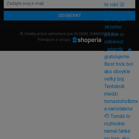
ODOBERAŤ
© Všetky práva vyhradené pre GLOBAL DIAMONDS s.r.o.
Prenájom e-shopu