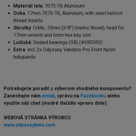
Materiál tela
: 7075-T6 Aluminum
Oska
: 17mm 7075-T6, Aluminum, with steel helicoil
thread inserts
Skrutky
: CrMo, 10mm (3/8") (metric threat), head for
17mm wrench and 6mm hex key slot
Ložiská
: Sealed bearings (SB) (#6903RS)
Extra
: incl. 2x Odyssey Vandero Pro Front Nylon
hubguards
Potrebujete poradiť s výberom vhodného komponentu?
Z
anechajte nám
email
, správu na
Facebooku
alebo
využite náš chat (modré tlačidlo vpravo dole).
WEBOVÁ STRÁNKA VÝROBCU
www.odysseybmx.com