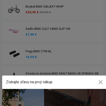
Bicykel BMX GALAXY WHIP
329,95 €
399,00 €
Sedlo BMX CULT VANS SLIP ON
47,95 €
Pegy BMX CTM AL
14,50 €
Stredové zloženie BMX RANT BANG UR SPANISH BB
28,95 €
Získajte zľavu na prvý nákup
Zobraziť viac produktov
INSTAGRAM
#BMXSHOPSK