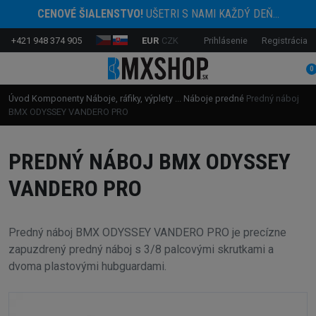
CENOVÉ ŠIALENSTVO!
UŠETRI S NAMI KAŽDÝ DEŇ...
+421 948 374 905
EUR
CZK
Prihlásenie
Registrácia
0
Úvod
Komponenty
Náboje, ráfiky, výplety ...
Náboje predné
Predný náboj
BMX ODYSSEY VANDERO PRO
PREDNÝ NÁBOJ BMX ODYSSEY
VANDERO PRO
Predný náboj BMX ODYSSEY VANDERO PRO je precízne
zapuzdrený predný náboj s 3/8 palcovými skrutkami a
dvoma plastovými hubguardami.