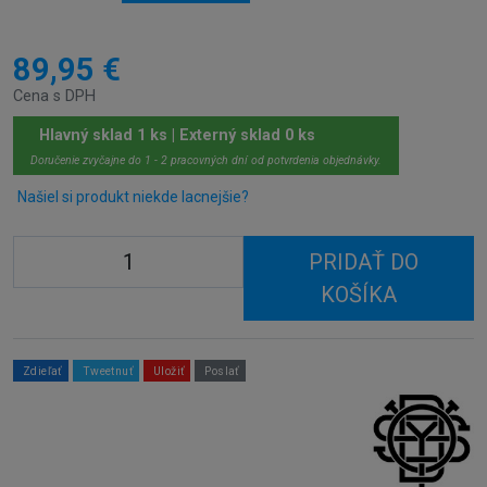
89,95 €
Cena s DPH
Hlavný sklad 1 ks | Externý sklad 0 ks
Doručenie zvyčajne do 1 - 2 pracovných dní od potvrdenia objednávky.
Našiel si produkt niekde lacnejšie?
PRIDAŤ DO
KOŠÍKA
Zdieľať
Tweetnuť
Uložiť
Poslať