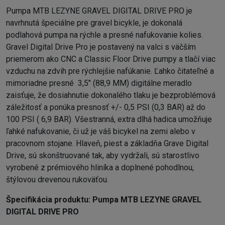
Pumpa MTB LEZYNE GRAVEL DIGITAL DRIVE PRO je
navrhnutá špeciálne pre gravel bicykle, je dokonalá
podlahová pumpa na rýchle a presné nafukovanie kolies.
Gravel Digital Drive Pro je postavený na valci s väčším
priemerom ako CNC a Classic Floor Drive pumpy a tlačí viac
vzduchu na zdvih pre rýchlejšie nafúkanie. Ľahko čitateľné a
mimoriadne presné 3,5" (88,9 MM) digitálne meradlo
zaisťuje, že dosiahnutie dokonalého tlaku je bezproblémová
záležitosť a ponúka presnosť +/- 0,5 PSI (0,3 BAR) až do
100 PSI ( 6,9 BAR). Všestranná, extra dlhá hadica umožňuje
ľahké nafukovanie, či už je váš bicykel na zemi alebo v
pracovnom stojane. Hlaveň, piest a základňa Grave Digital
Drive, sú skonštruované tak, aby vydržali, sú starostlivo
vyrobené z prémiového hliníka a doplnené pohodlnou,
štýlovou drevenou rukoväťou.
Špecifikácia produktu:
Pumpa MTB LEZYNE GRAVEL
DIGITAL DRIVE PRO