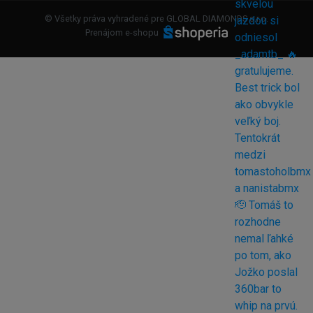
© Všetky práva vyhradené pre GLOBAL DIAMONDS s.r.o.
Prenájom e-shopu