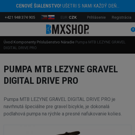
CENOVÉ ŠIALENSTVO!
UŠETRI S NAMI KAŽDÝ DEŇ...
+421 948 374 905
EUR
CZK
Prihlásenie
Registrácia
0
Úvod
Komponenty
Príslušenstvo
Náradie
Pumpa MTB LEZYNE GRAVEL
DIGITAL DRIVE PRO
PUMPA MTB LEZYNE GRAVEL
DIGITAL DRIVE PRO
Pumpa MTB LEZYNE GRAVEL DIGITAL DRIVE PRO je
navrhnutá špeciálne pre gravel bicykle, je dokonalá
podlahová pumpa na rýchle a presné nafukovanie kolies.