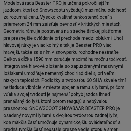
Modelová rada Beaster PRO je určená pokročilejším
jazdcom, ktorí od Snowscootu vyžadujú maximálnu odolnosť
za rozumnú cenu. Vysoko kvalitná tenkostenná oceľ s
priemerom 24 mm zaisťuje pevnosť v kritických miestach.
Geometria rámu je postavená na stredne širokej platforme
pre presnejšie ovládanie pri prechode medzi oblukmi. Uhol
hlavovej rúrky je viac kolmý a tak je Beaster PRO viac
hravejší, takže sa s ním v snowparku rozhodne nestratíte.
Celková dĺžka 1590 mm zaručuje maximálnu možnú točivosť.
Integrované hlavové zloženie so zapúzdrenými masívnymi
ložiskami umožňuje nemenný chod riadidiel aj pri veľmi
nízkych teplotách. Podložky s tvrdosťou 60 SHA skvele tlmí
nežiaduce vibrácie v mieste spojenia rámu s lyžami, pričom
vďaka svojej tvrdosti je najmenší pohyb jazdca ihneď
prenášaný do lyží, ktoré potom reagujú s nebývalou
presnosťou. SNOWSCOOT SNOWBAAR BEASTER PRO je
osadený novými lyžami s dvojitou tvrdosťou zadnej lyže,
kde mäkšia časť umožňuje dynamickejšiu ovládateľnosť a
predná tvrdšia časť neustále presne vedie stopu a smer