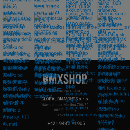
FAKTURAČNÁ ADRESA
GLOBAL DIAMONDS s. r. o.
Námestie sv. Martina 708/30
082 71 Lipany
Slovensko
+421 948 374 905