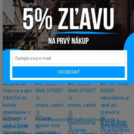
Sedlo BMX CULT VANS SLIP ON
47,95 €
Pegy BMX CTM AL
14,50 €
Zobraziť viac produktov
ODOBERAŤ
INSTAGRAM
#BMXSHOPSK