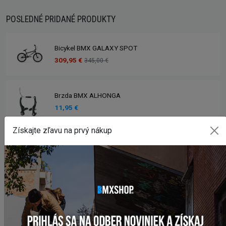
POSLEDNÉ PRIDANÉ PRODUKTY
Bicykel BMX GALAXY SPOT
309,95 €
345,00 €
Brzda BMX ALHONGA
11,95 €
Získajte zľavu na prvý nákup
Bicykel BMX GALAXY EARLY BIRD
258,95 €
285,00 €
Bicykel BMX GALAXY WHIP
329,95 €
399,00 €