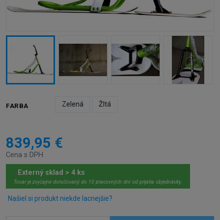
Zelená
Žltá
FARBA
839,95 €
Cena s DPH
Externý sklad > 4 ks
Tovar je zvyčajne doručovaný do 10 pracovných dní od prijatia objednávky.
Našiel si produkt niekde lacnejšie?