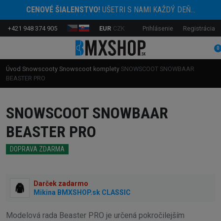
CENOVÉ ŠIALENSTVO!
UŠETRI S NAMI KAŽDÝ DEŇ...
+421 948 374 905
EUR
CZK
Prihlásenie
Registrácia
0
Úvod
Snowscooty
Snowscoot komplety
SNOWSCOOT SNOWBAAR
BEASTER PRO
SNOWSCOOT SNOWBAAR
BEASTER PRO
DOPRAVA ZDARMA
Darček zadarmo
Mikina BMXSHOP.sk CLASSIC
Modelová rada Beaster PRO je určená pokročilejším