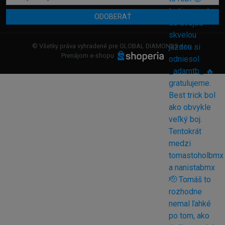
ODOBERAŤ
© Všetky práva vyhradené pre GLOBAL DIAMONDS s.r.o.
Prenájom e-shopu