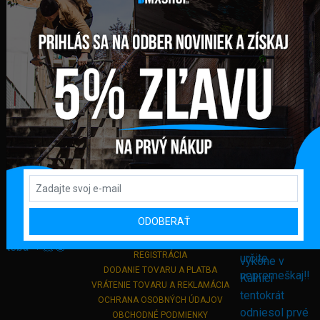
FAKTURAČNÁ ADRESA
GLOBAL DIAMONDS s. r. o.
Námestie sv. Martina 708/30
082 71 Lipany
Slovensko
+421 948 374 905
info@bmxshop.sk
Podporujeme online platby
DÔLEŽITÉ ODKAZY
ODOBERAŤ
PRIHLÁSENIE
REGISTRÁCIA
DODANIE TOVARU A PLATBA
VRÁTENIE TOVARU A REKLAMÁCIA
OCHRANA OSOBNÝCH ÚDAJOV
OBCHODNÉ PODMIENKY