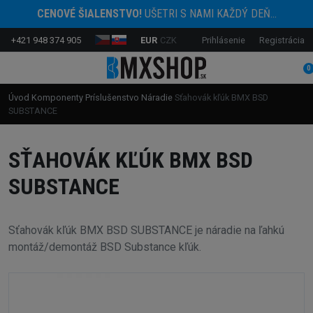
CENOVÉ ŠIALENSTVO!
UŠETRI S NAMI KAŽDÝ DEŇ...
+421 948 374 905
EUR
CZK
Prihlásenie
Registrácia
0
Úvod
Komponenty
Príslušenstvo
Náradie
Sťahovák kľúk BMX BSD
SUBSTANCE
SŤAHOVÁK KĽÚK BMX BSD
SUBSTANCE
Sťahovák kľúk BMX BSD SUBSTANCE je náradie na ľahkú
montáž/demontáž BSD Substance kľúk.