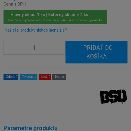
Cena s DPH
Hlavný sklad 1 ks | Externý sklad > 4 ks
Doručenie zvyčajne do 1 - 2 pracovných dní od potvrdenia objednávky.
Našiel si produkt niekde lacnejšie?
PRIDAŤ DO
KOŠÍKA
Zdieľať
Tweetnuť
Uložiť
Poslať
Parametre produktu