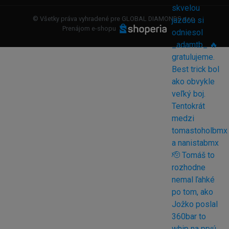
© Všetky práva vyhradené pre GLOBAL DIAMONDS s.r.o.
Prenájom e-shopu