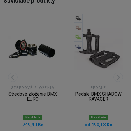
Súvisiace produkty
STREDOVÉ ZLOŽENIA
PEDÁLE
Stredové zloženie BMX
Pedále BMX SHADOW
EURO
RAVAGER
Na sklade
Na sklade
749,40 Kč
od 490,18 Kč