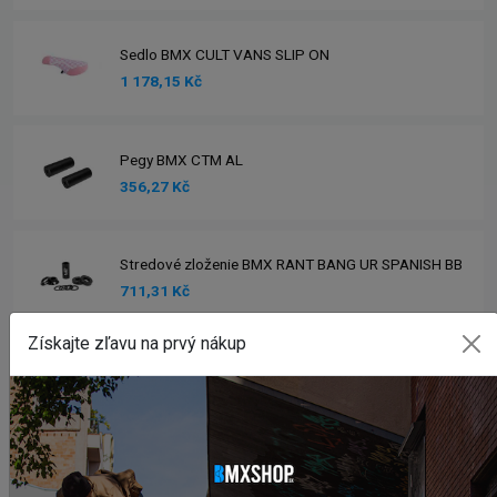
Sedlo BMX CULT VANS SLIP ON
1 178,15 Kč
Pegy BMX CTM AL
356,27 Kč
Stredové zloženie BMX RANT BANG UR SPANISH BB
711,31 Kč
Získajte zľavu na prvý nákup
Zobraziť viac produktov
INSTAGRAM
#BMXSHOPSK