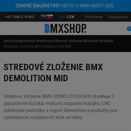
CENOVÉ ŠIALENSTVO!
UŠETRI S NAMI KAŽDÝ DEŇ...
+421 948 374 905
EUR
CZK
Prihlásenie
Registrácia
0
Úvod
Komponenty
Stredové a hlavové zloženia
Stredové zloženia
Stredové zloženie BMX DEMOLITION MID
STREDOVÉ ZLOŽENIE BMX
DEMOLITION MID
Stredové zloženie BMX DEMOLITION MID obsahuje 2
zapuzdrené ložiská, vnútornú rozpernú trubičku, CNC
odľahčené podložky s logom Demolition a podložky pre
vymedzenie vzdialenosti kľúk od rámu.