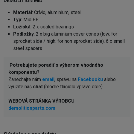
DEMOLITION MID
Materiál
: CrMo, aluminium, steel
Typ
: Mid BB
Ložiská
: 2 x sealed bearings
Podložky
: 2 x big aluminium cover cones (low: for
sprocket side / high: for non sprocket side), 6 x small
steel spacers
Potrebujete poradiť s výberom vhodného
komponentu?
Zanechajte nám
email
, správu na
Facebooku
alebo
využite náš
chat
(modré tlačidlo vpravo dole).
WEBOVÁ STRÁNKA VÝROBCU
demolitionparts.com