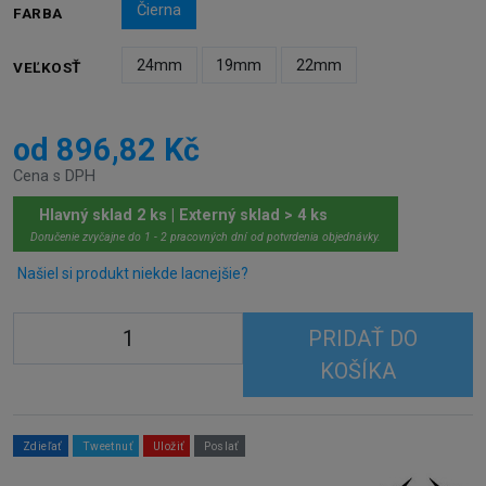
Čierna
FARBA
24mm
19mm
22mm
VEĽKOSŤ
od 896,82 Kč
Cena s DPH
Hlavný sklad 2 ks | Externý sklad > 4 ks
Doručenie zvyčajne do 1 - 2 pracovných dní od potvrdenia objednávky.
Našiel si produkt niekde lacnejšie?
PRIDAŤ DO
KOŠÍKA
Zdieľať
Tweetnuť
Uložiť
Poslať