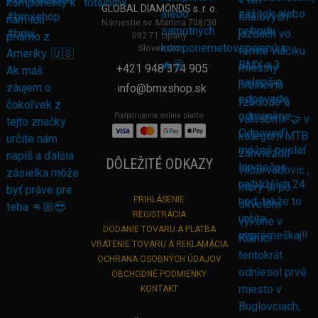
GLOBAL DIAMONDS s. r. o.
Námestie sv. Martina 708/30
082 71 Lipany
Slovensko
+421 948 374 905
info@bmxshop.sk
Podporujeme online platby
DÔLEŽITÉ ODKAZY
PRIHLÁSENIE
REGISTRÁCIA
DODANIE TOVARU A PLATBA
VRÁTENIE TOVARU A REKLAMÁCIA
OCHRANA OSOBNÝCH ÚDAJOV
OBCHODNÉ PODMIENKY
KONTAKT