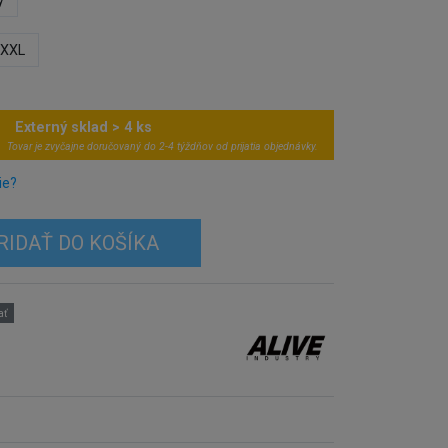
y
XXL
Externý sklad > 4 ks
Tovar je zvyčajne doručovaný do 2-4 týždňov od prijatia objednávky.
ie?
RIDAŤ DO KOŠÍKA
ať