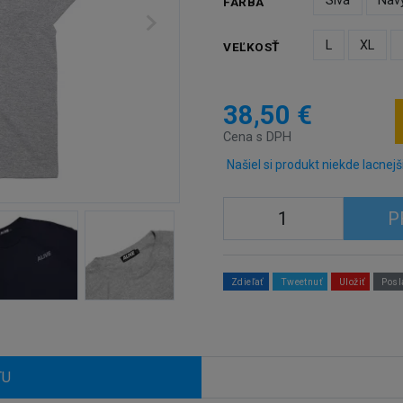
Sivá
Nav
FARBA
L
XL
VEĽKOSŤ
38,50 €
Cena s DPH
Našiel si produkt niekde lacnejš
P
Zdieľať
Tweetnuť
Uložiť
Posl
TU