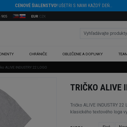
CENOVÉ ŠIALENSTVO!
UŠETRI S NAMI KAŽDÝ DEŇ...
 905
EUR
CZK
ONENTY
CHRÁNIČE
OBLEČENIE A DOPLNKY
TEA
čko ALIVE INDUSTRY 22 LOGO
TRIČKO ALIVE 
Tričko ALIVE INDUSTRY 22 LO
klasického textového loga vy