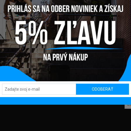
Y
PREDAJŇA / SHOWROOM
SL
Kpt. Nálepku 450, 082 71 Lipany
ODOBERAŤ
TBA
OD
KLAMÁCIA
DAJOV