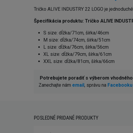
Tričko ALIVE INDUSTRY 22 LOGO je jednoduché tr
Špecifikácia produktu:
Tričko ALIVE INDUST
S size: dĺžka/71cm, šírka/46cm
M size: dĺžka/74cm, šírka/51cm
L size: dĺžka/76cm, šírka/56cm
XL size: dĺžka/79cm, šírka/61cm
XXL size: dĺžka/81cm, šírka/66cm
Potrebujete poradiť s výberom vhodného
Zanechajte nám
email
, správu na
Facebooku
POSLEDNÉ PRIDANÉ PRODUKTY