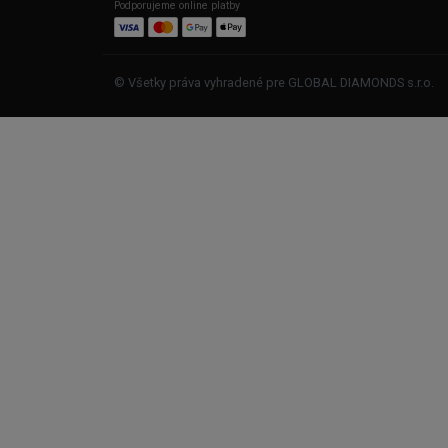
Podporujeme online platby
© Všetky práva vyhradené pre GLOBAL DIAMONDS s.r.o.