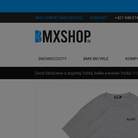
AKO VYBRAŤ BMX BICYKEL
KONTAKT
+421 948 374
SNOWSCOOTY
BMX BICYKLE
KOMP
Úvod
Oblečenie a doplnky
Tričká, tielka a košele
Tričká
Tri