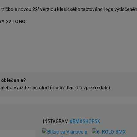
ičko s novou 22' verziou klasického textového loga vytlačeného
RY 22 LOGO
 oblečenia?
alebo využite náš
chat
(modré tlačidlo vpravo dole).
INSTAGRAM
#BMXSHOPSK