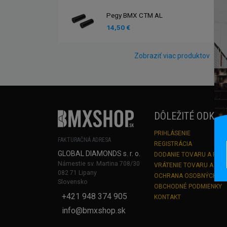
Pegy BMX CTM AL
14,50 €
Zobraziť viac produktov
DÔLEŽITÉ ODKAZ
PRIHLÁSENIE
FAKTURAČNÁ ADRESA
REGISTRÁCIA
GLOBAL DIAMONDS s. r. o.
DODANIE TOVARU A PLA
Námestie sv. Martina 708/30
VRÁTENIE TOVARU A RE
082 71 Lipany
OCHRANA OSOBNÝCH Ú
Slovensko
OBCHODNÉ PODMIENKY
+421 948 374 905
KONTAKT
info@bmxshop.sk