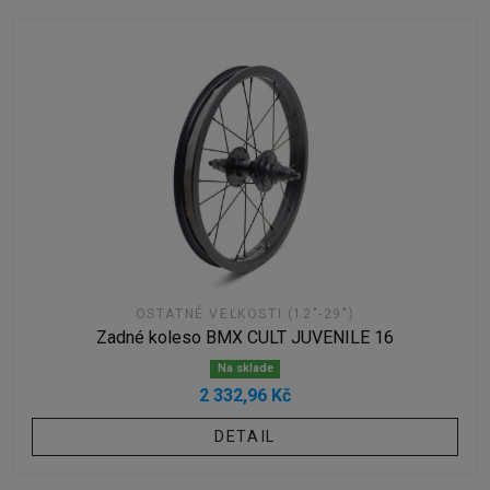
OSTATNÉ VEĽKOSTI (12"-29")
Zadné koleso BMX CULT JUVENILE 16
Na sklade
2 332,96 Kč
DETAIL