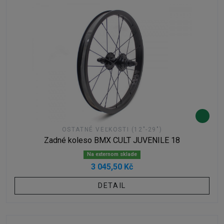
OSTATNÉ VEĽKOSTI (12"-29")
Zadné koleso BMX CULT JUVENILE 18
Na externom sklade
3 045,50 Kč
DETAIL