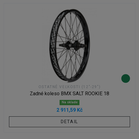
OSTATNÉ VEĽKOSTI (12"-29")
Zadné koleso BMX SALT ROOKIE 18
Na sklade
2 911,59 Kč
DETAIL