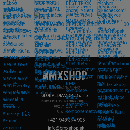
FAKTURAČNÁ ADRESA
GLOBAL DIAMONDS s. r. o.
Námestie sv. Martina 708/30
082 71 Lipany
Slovensko
+421 948 374 905
info@bmxshop.sk