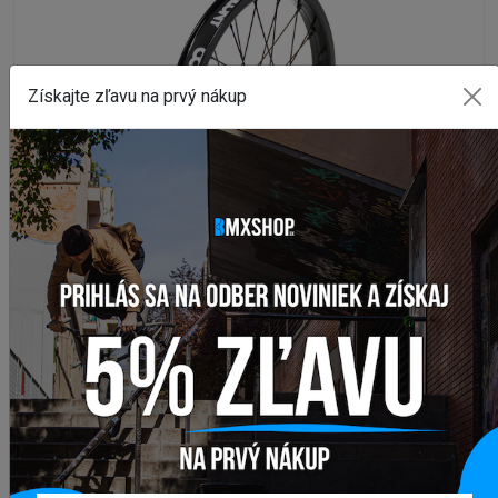
Získajte zľavu na prvý nákup
OSTATNÉ VEĽKOSTI (12"-29")
Zadné koleso BMX COLONY PINTOUR X WASP 18"
Na externom sklade
4 323,16 Kč
DETAIL