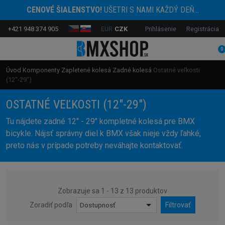
CENOVÉ ŠIALENSTVO!
UŠETRI S NAMI KAŽDÝ DEŇ...
+421 948 374 905
EUR
CZK
Prihlásenie
Registrácia
0
Úvod
Komponenty
Zapletené kolesá
Zadné kolesá
Ostatné veľkosti
(12"-29")
OSTATNÉ VEĽKOSTI (12"-29")
Tu nájdete zadné 12" - 29" kompletné kolesá pre BMX
bicykle. Nájsť správny diel k BMX však nieje vždy ľahké,
preto nás v prípade potreby neváhajte kontaktovať.
Zobrazuje sa 1 - 13 z 13 produktov
Zoradiť podľa
Dostupnosť
Filtrovať