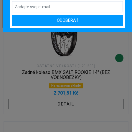
ODOBERAŤ
OSTATNÉ VEĽKOSTI (12"-29")
Zadné koleso BMX SALT ROOKIE 14" (BEZ
VOĽNOBEŽKY)
Na externom sklade
2 701,51 Kč
DETAIL