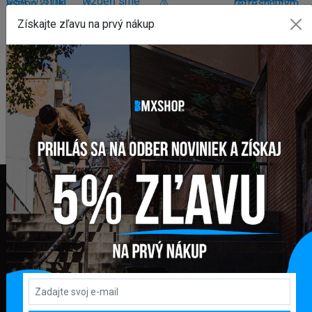
Získajte zľavu na prvý nákup
FAKTURAČNÁ ADRESA
GLOBAL DIAMONDS s. r. o.
Námestie sv. Martina 708/30
082 71 Lipany
Slovensko