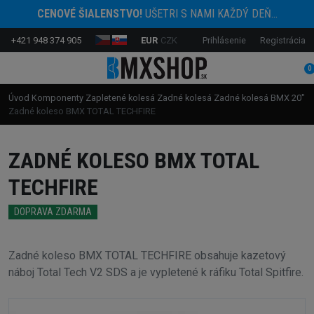
CENOVÉ ŠIALENSTVO!
UŠETRI S NAMI KAŽDÝ DEŇ...
+421 948 374 905
EUR
CZK
Prihlásenie
Registrácia
0
Úvod
Komponenty
Zapletené kolesá
Zadné kolesá
Zadné kolesá BMX 20"
Zadné koleso BMX TOTAL TECHFIRE
ZADNÉ KOLESO BMX TOTAL
TECHFIRE
DOPRAVA ZDARMA
Zadné koleso BMX TOTAL TECHFIRE obsahuje kazetový
náboj Total Tech V2 SDS a je vypletené k ráfiku Total Spitfire.