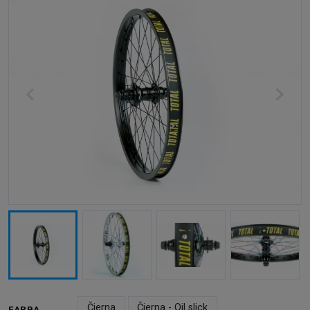
Čierna
Čierna - Oil slick
FARBA