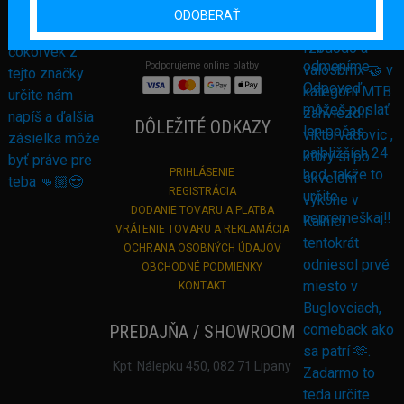
+421 948 374 905
ODOBERAŤ
info@bmxshop.sk
Podporujeme online platby
DÔLEŽITÉ ODKAZY
PRIHLÁSENIE
REGISTRÁCIA
DODANIE TOVARU A PLATBA
VRÁTENIE TOVARU A REKLAMÁCIA
OCHRANA OSOBNÝCH ÚDAJOV
OBCHODNÉ PODMIENKY
KONTAKT
PREDAJŇA / SHOWROOM
Kpt. Nálepku 450, 082 71 Lipany