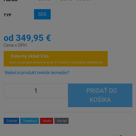
SDS
TYP
od 349,95 €
Cena s DPH
Externý sklad 3 ks
Tovar je zvyčajne doručovaný do 2-4 týždňov od prijatia objednávky.
Našiel si produkt niekde lacnejšie?
PRIDAŤ DO
KOŠÍKA
Zdieľať
Tweetnuť
Uložiť
Poslať