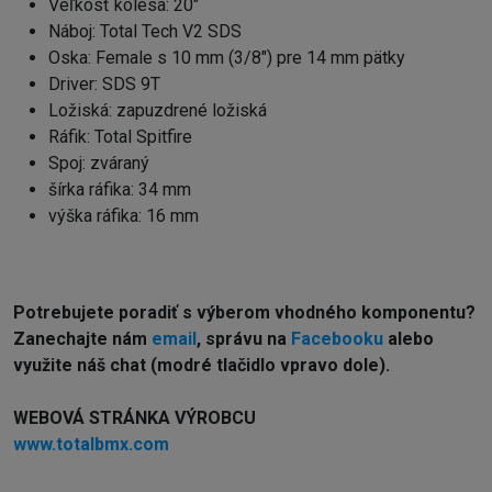
Veľkosť kolesa: 20"
Náboj: Total Tech V2 SDS
Oska: Female s 10 mm (3/8") pre 14 mm pätky
Driver: SDS 9T
Ložiská: zapuzdrené ložiská
Ráfik: Total Spitfire
Spoj: zváraný
šírka ráfika: 34 mm
výška ráfika: 16 mm
Potrebujete poradiť s výberom vhodného komponentu?
Zanechajte nám
email
, správu na
Facebooku
alebo
využite náš chat (modré tlačidlo vpravo dole).
WEBOVÁ STRÁNKA VÝROBCU
www.totalbmx.com