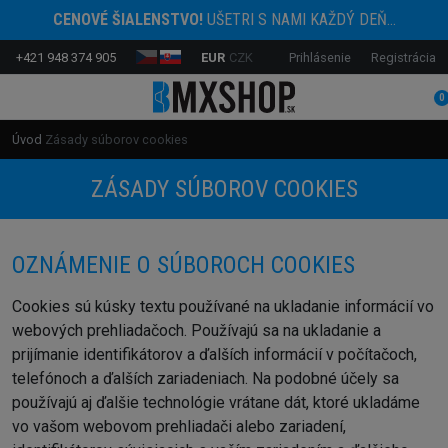
CENOVÉ ŠIALENSTVO!
UŠETRI S NAMI KAŽDÝ DEŇ...
+421 948 374 905
EUR
CZK
Prihlásenie
Registrácia
0
Úvod
Zásady súborov cookies
ZÁSADY SÚBOROV COOKIES
OZNÁMENIE O SÚBOROCH COOKIES
Cookies sú kúsky textu používané na ukladanie informácií vo
webových prehliadačoch. Používajú sa na ukladanie a
prijímanie identifikátorov a ďalších informácií v počítačoch,
telefónoch a ďalších zariadeniach. Na podobné účely sa
používajú aj ďalšie technológie vrátane dát, ktoré ukladáme
vo vašom webovom prehliadači alebo zariadení,