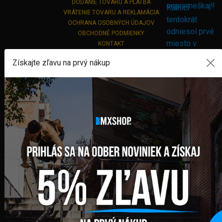
DODANIE TOVARU A PLATBA
VRÁTENIE TOVARU A REKLAMÁCIA
OCHRANA OSOBNÝCH ÚDAJOV
OBCHODNÉ PODMIENKY
KONTAKT
Získajte zľavu na prvý nákup
PREDAJŇA / SHOWROOM
Kpt. Nálepku 450, 082 71 Lipany
SLEDUJTE NÁS