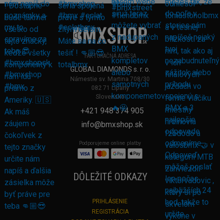
FAKTURAČNÁ ADRESA
GLOBAL DIAMONDS s. r. o.
Námestie sv. Martina 708/30
082 71 Lipany
Slovensko
+421 948 374 905
info@bmxshop.sk
Podporujeme online platby
DÔLEŽITÉ ODKAZY
PRIHLÁSENIE
REGISTRÁCIA