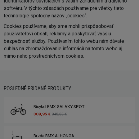
identifikátorov súvisiacich s vaším zariadením a ďalšieho
softvéru. V týchto zásadách používame pre všetky tieto
technológie spoločný názov „cookies“.
Cookies používame, aby sme mohli prispôsobovať
používateľovi obsah, reklamy a poskytovať vyššiu
bezpečnosť služby. Používaním tohto webu nám dávate
súhlas na zhromažďovanie informácií na tomto webe aj
mimo neho prostredníctvom cookies.
POSLEDNÉ PRIDANÉ PRODUKTY
Bicykel BMX GALAXY SPOT
309,95 €
345,00 €
Brzda BMX ALHONGA