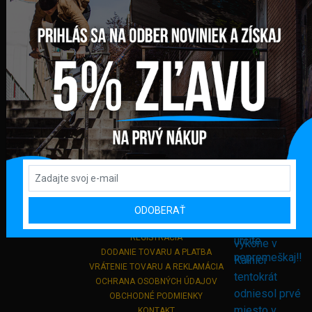
FAKTURAČNÁ ADRESA
GLOBAL DIAMONDS s. r. o.
Námestie sv. Martina 708/30
082 71 Lipany
Slovensko
+421 948 374 905
info@bmxshop.sk
Podporujeme online platby
DÔLEŽITÉ ODKAZY
ODOBERAŤ
PRIHLÁSENIE
REGISTRÁCIA
DODANIE TOVARU A PLATBA
VRÁTENIE TOVARU A REKLAMÁCIA
OCHRANA OSOBNÝCH ÚDAJOV
OBCHODNÉ PODMIENKY
KONTAKT