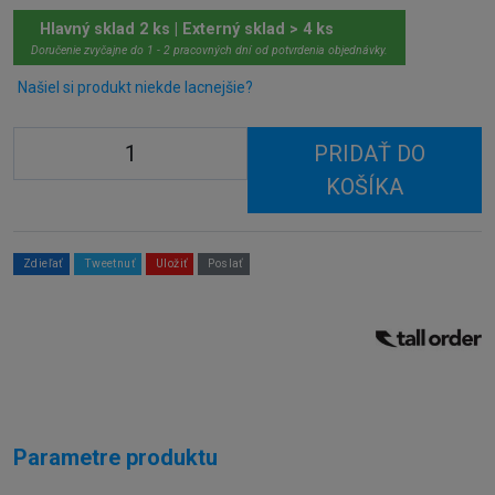
Hlavný sklad 2 ks | Externý sklad > 4 ks
Doručenie zvyčajne do 1 - 2 pracovných dní od potvrdenia objednávky.
Našiel si produkt niekde lacnejšie?
PRIDAŤ DO
KOŠÍKA
Zdieľať
Tweetnuť
Uložiť
Poslať
Parametre produktu