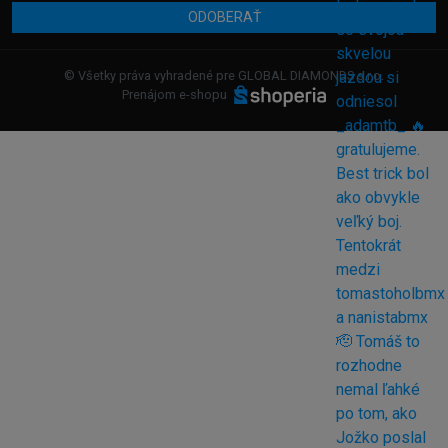
ODOBERAŤ
© Všetky práva vyhradené pre GLOBAL DIAMONDS s.r.o.
Prenájom e-shopu