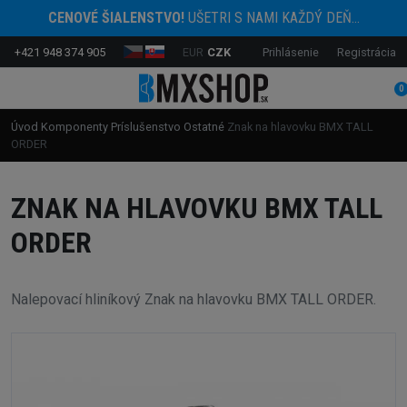
CENOVÉ ŠIALENSTVO!
UŠETRI S NAMI KAŽDÝ DEŇ...
+421 948 374 905
EUR
CZK
Prihlásenie
Registrácia
0
Úvod
Komponenty
Príslušenstvo
Ostatné
Znak na hlavovku BMX TALL
ORDER
ZNAK NA HLAVOVKU BMX TALL
ORDER
Nalepovací hliníkový Znak na hlavovku BMX TALL ORDER.