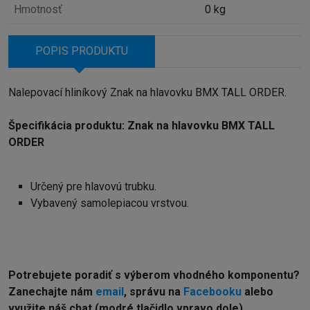
Hmotnosť
0 kg
POPIS PRODUKTU
Nalepovací hliníkový Znak na hlavovku BMX TALL ORDER.
Špecifikácia produktu: Znak na hlavovku BMX TALL
ORDER
Určený pre hlavovú trubku.
Vybavený samolepiacou vrstvou.
Potrebujete poradiť s výberom vhodného komponentu?
Z
anechajte nám
email
, správu na
Facebooku
alebo
využite náš chat (modré tlačidlo vpravo dole).