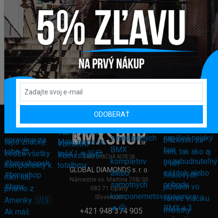
ODOBERAŤ
FAKTURAČNÁ ADRESA
GLOBAL DIAMONDS s. r. o.
Námestie sv. Martina 708/30
082 71 Lipany
Slovensko
+421 948 374 905