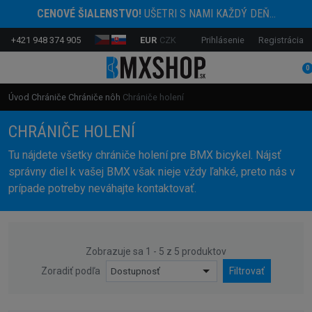
CENOVÉ ŠIALENSTVO!
UŠETRI S NAMI KAŽDÝ DEŇ...
+421 948 374 905
EUR
CZK
Prihlásenie
Registrácia
0
Úvod
Chrániče
Chrániče nôh
Chrániče holení
CHRÁNIČE HOLENÍ
Tu nájdete všetky chrániče holení pre BMX bicykel. Nájsť
správny diel k vašej BMX však nieje vždy ľahké, preto nás v
prípade potreby neváhajte kontaktovať.
Zobrazuje sa 1 - 5 z 5 produktov
Zoradiť podľa
Dostupnosť
Filtrovať