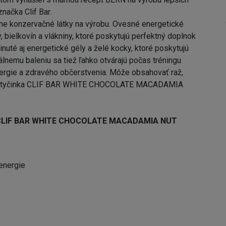
načka Clif Bar.
adne konzervačné látky na výrobu. Ovesné energetické
 bielkovín a vlákniny, ktoré poskytujú perfektný doplnok
inuté aj energetické gély a želé kocky, ktoré poskytujú
lnemu baleniu sa tiež ľahko otvárajú počas tréningu
nergie a zdravého občerstvenia.
Môže obsahovať raž,
ická tyčinka CLIF BAR WHITE CHOCOLATE MACADAMIA
nka CLIF BAR WHITE CHOCOLATE MACADAMIA NUT
energie