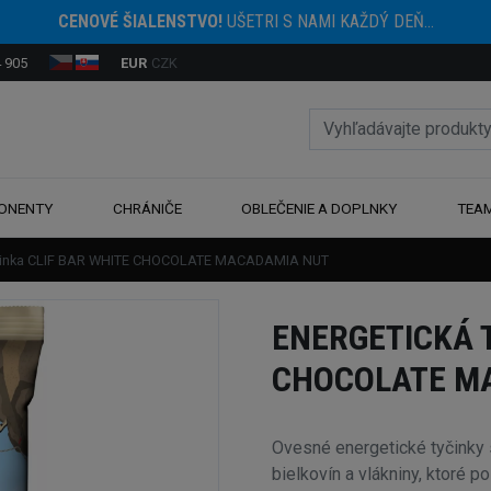
CENOVÉ ŠIALENSTVO!
UŠETRI S NAMI KAŽDÝ DEŇ...
 905
EUR
CZK
ONENTY
CHRÁNIČE
OBLEČENIE A DOPLNKY
TEA
yčinka CLIF BAR WHITE CHOCOLATE MACADAMIA NUT
ENERGETICKÁ 
CHOCOLATE M
Ovesné energetické tyčinky 
bielkovín a vlákniny, ktoré p