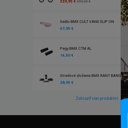
329,95 €
399,00 €
Sedlo BMX CULT VANS SLIP ON
47,95 €
Pegy BMX CTM AL
14,50 €
Stredové zloženie BMX RANT BANG UR
28,95 €
Zobraziť viac produktov