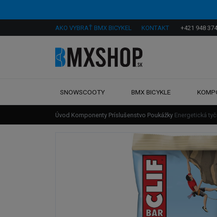
AKO VYBRAŤ BMX BICYKEL
KONTAKT
+421 948 374
SNOWSCOOTY
BMX BICYKLE
KOMP
Úvod
Komponenty
Príslušenstvo
Poukážky
Energetická t