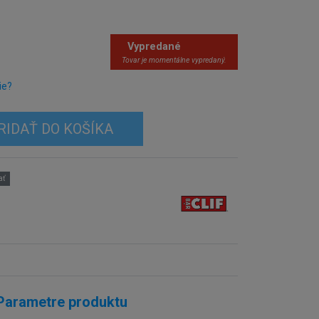
Vypredané
Tovar je momentálne vypredaný.
ie?
RIDAŤ DO KOŠÍKA
ať
Parametre produktu