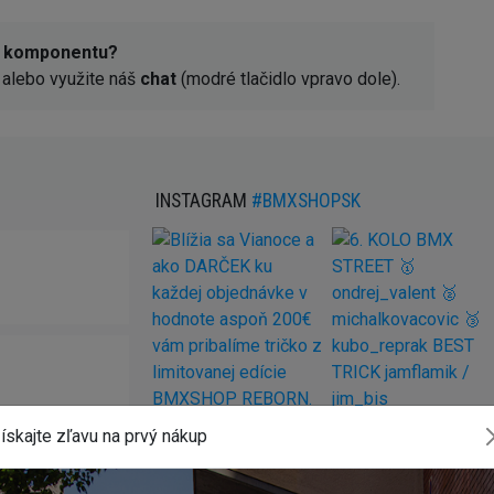
o komponentu?
alebo využite náš
chat
(modré tlačidlo vpravo dole).
INSTAGRAM
#BMXSHOPSK
ískajte zľavu na prvý nákup