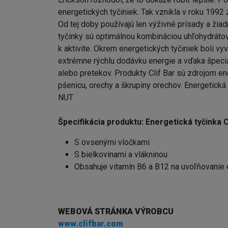
energetických tyčiniek. Tak vznikla v roku 1992 z
Od tej doby používajú len výživné prísady a ži
tyčinky sú optimálnou kombináciou uhľohydrátov,
k aktivite. Okrem energetických tyčiniek boli vyv
extrémne rýchlu dodávku energie a vďaka špeciá
alebo pretekov. Produkty Clif Bar sú zdrojom e
pšenicu, orechy a škrupiny orechov. Energet
NUT
Špecifikácia produktu: Energetická tyči
S ovsenými vločkami
S bielkovinami a vlákninou
Obsahuje vitamín B6 a B12 na uvoľňovanie 
WEBOVÁ STRÁNKA VÝROBCU
www.clifbar.com