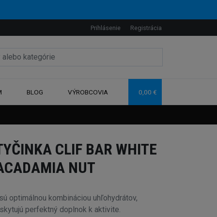
Prihlásenie
Registrácia
M
BLOG
VÝROBCOVIA
0,00 €
TYČINKA CLIF BAR WHITE
ACADAMIA NUT
sú optimálnou kombináciou uhľohydrátov,
oskytujú perfektný doplnok k aktivite.