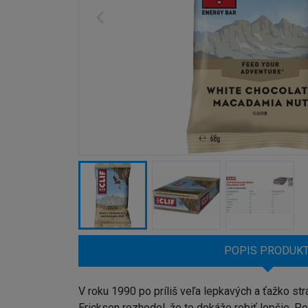
POPIS PRODUK
V roku 1990 po príliš veľa lepkavých a ťažko st
Erickson rozhodol, že to dokáže robiť lepšie. 