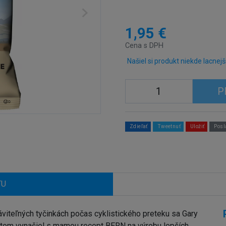
1,95 €
Cena s DPH
Našiel si produkt niekde lacnejš
P
Zdieľať
Tweetnuť
Uložiť
Posl
TU
ráviteľných tyčinkách počas cyklistického preteku sa Gary
Potom vynašiel s mamou recept BERN na výrobu lepších