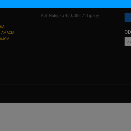
Y
PREDAJŇA / SHOWROOM
SL
Kpt. Nálepku 450, 082 71 Lipany
TBA
OD
KLAMÁCIA
DAJOV