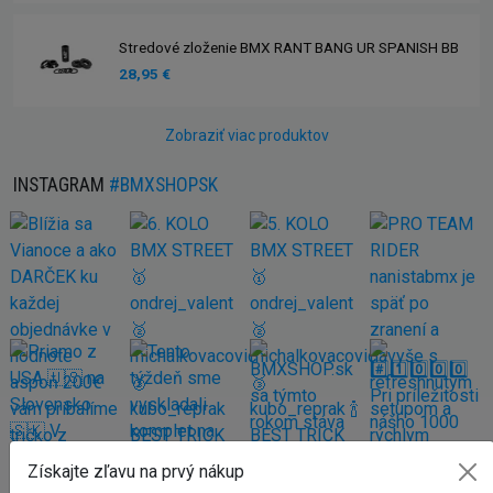
Stredové zloženie BMX RANT BANG UR SPANISH BB
28,95 €
Zobraziť viac produktov
INSTAGRAM
#BMXSHOPSK
Získajte zľavu na prvý nákup