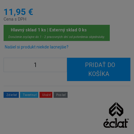
11,95 €
Cena s DPH
Hlavný sklad 1 ks | Externý sklad 0 ks
Doručenie zvyčajne do 1 - 2 pracovných dní od potvrdenia objednávky.
Našiel si produkt niekde lacnejšie?
PRIDAŤ DO
KOŠÍKA
Zdieľať
Tweetnuť
Uložiť
Poslať