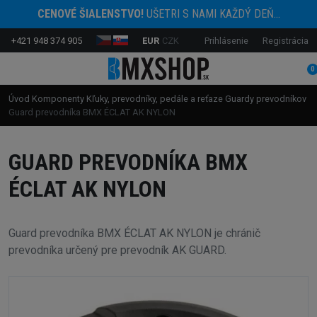
CENOVÉ ŠIALENSTVO!
UŠETRI S NAMI KAŽDÝ DEŇ...
+421 948 374 905
EUR
CZK
Prihlásenie
Registrácia
0
Úvod
Komponenty
Kľuky, prevodníky, pedále a reťaze
Guardy prevodníkov
Guard prevodníka BMX ÉCLAT AK NYLON
GUARD PREVODNÍKA BMX
ÉCLAT AK NYLON
Guard prevodníka BMX ÉCLAT AK NYLON je chránič
prevodníka určený pre prevodník AK GUARD.