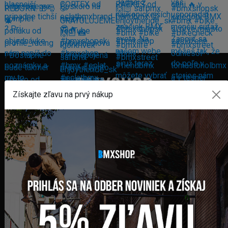
Získajte zľavu na prvý nákup
FAKTURAČNÁ ADRESA
GLOBAL DIAMONDS s. r. o.
Námestie sv. Martina 708/30
082 71 Lipany
Slovensko
+421 948 374 905
info@bmxshop.sk
Podporujeme online platby