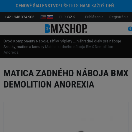
CENOVÉ ŠIALENSTVO!
UŠETRI S NAMI KAŽDÝ DEŇ...
+421 948 374 905
EUR
CZK
Prihlásenie
Registrácia
0
Úvod
Komponenty
Náboje, ráfiky, výplety ...
Náhradné diely pre náboje
Skrutky, matice a kónusy
Matica zadného náboja BMX Demolition
Anorexia
MATICA ZADNÉHO NÁBOJA BMX
DEMOLITION ANOREXIA