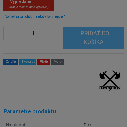
Vypredané
Tovar je momentálne vypredaný.
Našiel si produkt niekde lacnejšie?
PRIDAŤ DO
KOŠÍKA
Zdieľať
Tweetnuť
Uložiť
Poslať
Parametre produktu
Hmotnosť
0 kg