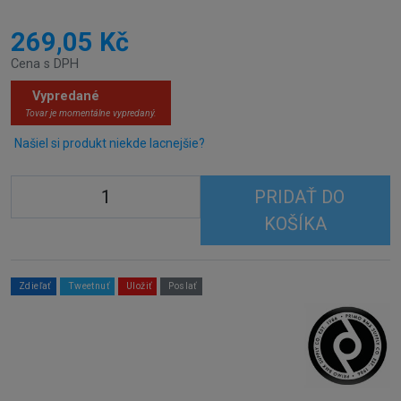
269,05 Kč
Cena s DPH
Vypredané
Tovar je momentálne vypredaný.
Našiel si produkt niekde lacnejšie?
PRIDAŤ DO
KOŠÍKA
Zdieľať
Tweetnuť
Uložiť
Poslať