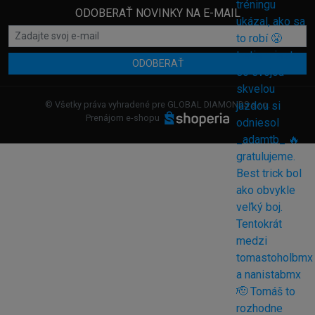
ODOBERAŤ NOVINKY NA E-MAIL
ODOBERAŤ
© Všetky práva vyhradené pre GLOBAL DIAMONDS s.r.o.
Prenájom e-shopu