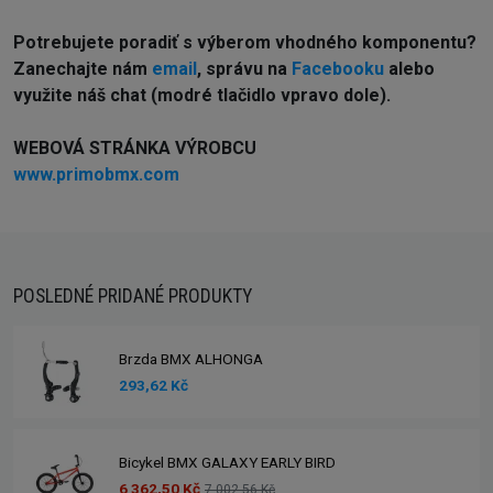
Potrebujete poradiť s výberom vhodného komponentu?
Z
anechajte nám
email
, správu na
Facebooku
alebo
využite náš chat (modré tlačidlo vpravo dole).
WEBOVÁ STRÁNKA VÝROBCU
www.primobmx.com
POSLEDNÉ PRIDANÉ PRODUKTY
Brzda BMX ALHONGA
293,62 Kč
Bicykel BMX GALAXY EARLY BIRD
6 362,50 Kč
7 002,56 Kč