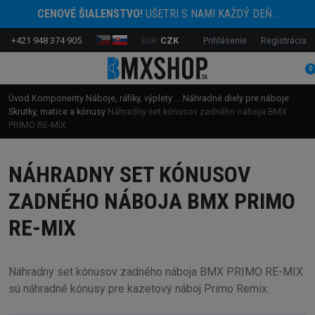
CENOVÉ ŠIALENSTVO!
UŠETRI S NAMI KAŽDÝ DEŇ...
+421 948 374 905
EUR
CZK
Prihlásenie
Registrácia
0
Úvod
Komponenty
Náboje, ráfiky, výplety ...
Náhradné diely pre náboje
Skrutky, matice a kónusy
Náhradny set kónusov zadného náboja BMX
PRIMO RE-MIX
NÁHRADNY SET KÓNUSOV
ZADNÉHO NÁBOJA BMX PRIMO
RE-MIX
Náhradny set kónusov zadného náboja BMX PRIMO RE-MIX
sú náhradné kónusy pre kazetový náboj Primo Remix.