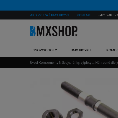
AKO VYBRAŤ BMX BICYKEL
KONTAKT
+421 948 374
SNOWSCOOTY
BMX BICYKLE
KOMP
Úvod
Komponenty
Náboje, ráfiky, výplety ...
Náhradné diely