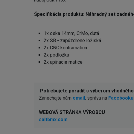
Špecifikácia produktu: Náhradný set zadné
1x oska 14mm, CrMo, dutá
2x SB - zapúzdrené ložiská
2x CNC kontramatica
2x podložka
2x upínacie matice
Potrebujete poradiť s výberom vhodnéh
Zanechajte nám
email
, správu na
Facebooku
WEBOVÁ STRÁNKA VÝROBCU
saltbmx.com