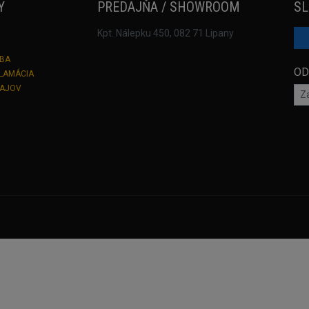
Y
PREDAJŇA / SHOWROOM
SL
Kpt. Nálepku 450, 082 71 Lipany
TBA
OD
KLAMÁCIA
DAJOV