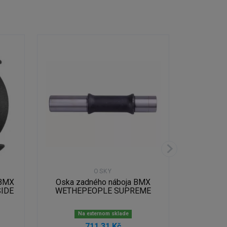
OSKY
 BMX
Oska zadného náboja BMX
Oska a kó
SIDE
WETHEPEOPLE SUPREME
BMX
Na externom sklade
N
711,31 Kč