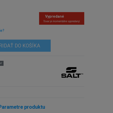
Vypredané
Tovar je momentálne vypredaný.
ie?
RIDAŤ DO KOŠÍKA
ať
Parametre produktu