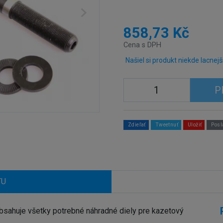
858,73 Kč
Cena s DPH
Našiel si produkt niekde lacnejš
P
Zdieľať
Tweetnuť
Uložiť
Posl
TU
ahuje všetky potrebné náhradné diely pre kazetový