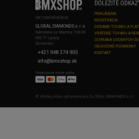
DÔLEŽITÉ ODKAZ
PRIHLÁSENIE
FAKTURAČNÁ ADRESA
REGISTRÁCIA
GLOBAL DIAMONDS s. r. o.
DODANIE TOVARU A PLA
Námestie sv. Martina 708/30
VRÁTENIE TOVARU A RE
082 71 Lipany
OCHRANA OSOBNÝCH Ú
Slovensko
OBCHODNÉ PODMIENKY
+421 948 374 905
KONTAKT
info@bmxshop.sk
Podporujeme online platby
© Všetky práva vyhradené pre GLOBAL DIAMONDS s.r.o.