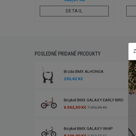
DETAIL
Z
POSLEDNÉ PRIDANÉ PRODUKTY
Brzda BMX ALHONGA
293,62 Kč
Bicykel BMX GALAXY EARLY BIRD
6 362,50 Kč
7 002,56 Kč
Bicykel BMX GALAXY WHIP
8 106,99 Kč