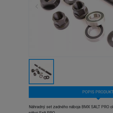
POPIS PRODUK
Náhradný set zadného náboja BMX SALT PRO obs
náboj Salt PRO.