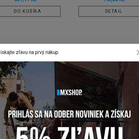
DO KOŠÍKA
DETAIL
ískajte zľavu na prvý nákup
INSTAGRAM
#BMXSHOPSK