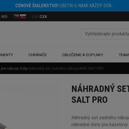
CENOVÉ ŠIALENSTVO!
UŠETRI S NAMI KAŽDÝ DEŇ...
 905
EUR
CZK
ONENTY
CHRÁNIČE
OBLEČENIE A DOPLNKY
TEAM
 pre náboje
Osky
Náhradný set zadného náboja BMX SALT PRO
NÁHRADNÝ SE
SALT PRO
Náhradný set zadného nábo
náhradné diely pre kazetový 