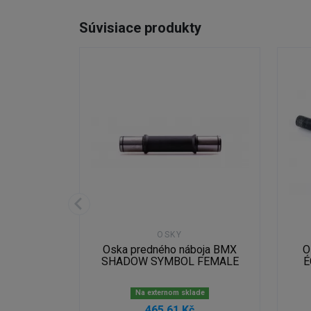
Súvisiace produkty
OSKY
oja BMX
Oska predného náboja BMX
O
HELIX
SHADOW SYMBOL FEMALE
É
de
Na externom sklade
č
465,61 Kč