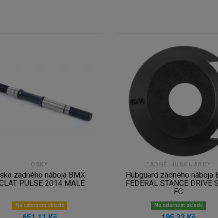
OSKY
ZADNÉ HUBGUARDY
ska zadného náboja BMX
Hubguard zadného náboja
CLAT PULSE 2014 MALE
FEDERAL STANCE DRIVE 
FC
Na externom sklade
Na externom sklade
651,11 Kč
195,33 Kč