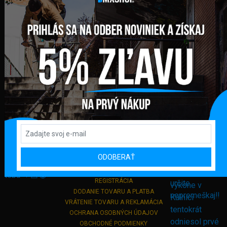
FAKTURAČNÁ ADRESA
GLOBAL DIAMONDS s. r. o.
Námestie sv. Martina 708/30
082 71 Lipany
Slovensko
+421 948 374 905
info@bmxshop.sk
Podporujeme online platby
DÔLEŽITÉ ODKAZY
ODOBERAŤ
PRIHLÁSENIE
REGISTRÁCIA
DODANIE TOVARU A PLATBA
VRÁTENIE TOVARU A REKLAMÁCIA
OCHRANA OSOBNÝCH ÚDAJOV
OBCHODNÉ PODMIENKY