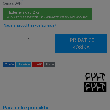
Cena s DPH
Externý sklad 2 ks
Tovar je zvyčajne doručovaný do 7 pracovných dní od prijatia objdnávky.
Našiel si produkt niekde lacnejšie?
PRIDAŤ DO
KOŠÍKA
Zdieľať
Tweetnuť
Uložiť
Poslať
Parametre produktu