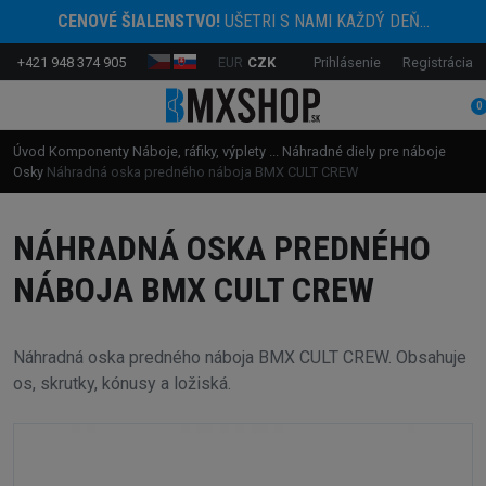
CENOVÉ ŠIALENSTVO!
UŠETRI S NAMI KAŽDÝ DEŇ...
+421 948 374 905
EUR
CZK
Prihlásenie
Registrácia
0
Úvod
Komponenty
Náboje, ráfiky, výplety ...
Náhradné diely pre náboje
Osky
Náhradná oska predného náboja BMX CULT CREW
NÁHRADNÁ OSKA PREDNÉHO
NÁBOJA BMX CULT CREW
Náhradná oska predného náboja BMX CULT CREW. Obsahuje
os, skrutky, kónusy a ložiská.