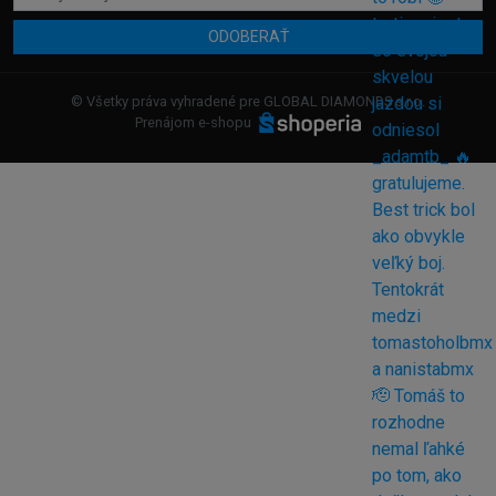
ODOBERAŤ
© Všetky práva vyhradené pre GLOBAL DIAMONDS s.r.o.
Prenájom e-shopu