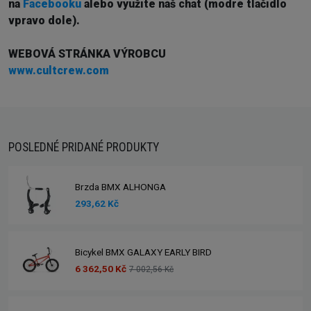
na
Facebooku
alebo využite náš chat (modré tlačidlo
vpravo dole).
WEBOVÁ STRÁNKA VÝROBCU
www.cultcrew.com
POSLEDNÉ PRIDANÉ PRODUKTY
Brzda BMX ALHONGA
293,62 Kč
Bicykel BMX GALAXY EARLY BIRD
6 362,50 Kč
7 002,56 Kč