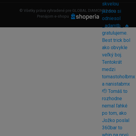
© Všetky práva vyhradené pre GLOBAL DIAMONDS s.r.o.
Prenájom e-shopu