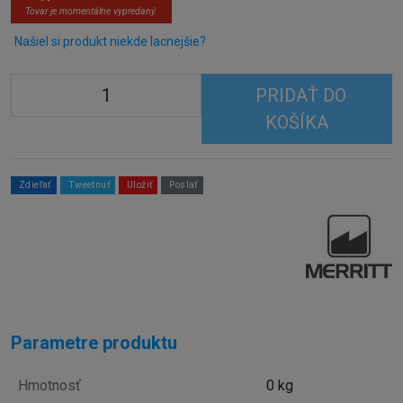
Tovar je momentálne vypredaný.
Našiel si produkt niekde lacnejšie?
PRIDAŤ DO
KOŠÍKA
Zdieľať
Tweetnuť
Uložiť
Poslať
Parametre produktu
Hmotnosť
0 kg