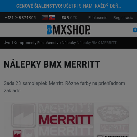
CENOVÉ ŠIALENSTVO!
UŠETRI S NAMI KAŽDÝ DEŇ...
+421 948 374 905
EUR
CZK
Prihlásenie
Registrácia
0
Úvod
Komponenty
Príslušenstvo
Nálepky
Nálepky BMX MERRITT
NÁLEPKY BMX MERRITT
Sada 23 samolepiek Merritt. Rôzne farby na priehľadnom
základe.