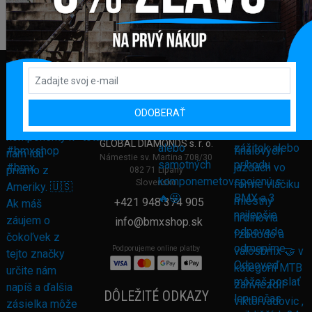
ODOBERAŤ
FAKTURAČNÁ ADRESA
GLOBAL DIAMONDS s. r. o.
Námestie sv. Martina 708/30
082 71 Lipany
Slovensko
+421 948 374 905
info@bmxshop.sk
Podporujeme online platby
DÔLEŽITÉ ODKAZY