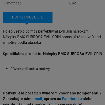
Hmotnosť
0 kg
POPIS PRODUKTU
Polep všetko čo máš perfektnými Evil Grin nálepkami!
Nálepky BMX SUBROSA EVIL GRIN obsahujú rôzne veľkosti
a motívy podľa obrázka.
Špecifikácia produktu: Nálepky BMX SUBROSA EVIL GRIN
Rôzne veľkosti a motívy
Potrebujete poradiť s výberom vhodného komponentu?
Z
anechajte nám
email
, správu na
Facebooku
alebo
využite náš chat (modré tlačidlo vpravo dole).