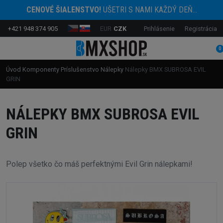
CENOVÉ ŠIALENSTVO!
UŠETRI S NAMI KAŽDÝ DEŇ...
+421 948 374 905
EUR
CZK
Prihlásenie
Registrácia
0
Úvod
Komponenty
Príslušenstvo
Nálepky
Nálepky BMX SUBROSA EVIL
GRIN
NÁLEPKY BMX SUBROSA EVIL
GRIN
Polep všetko čo máš perfektnými Evil Grin nálepkami!