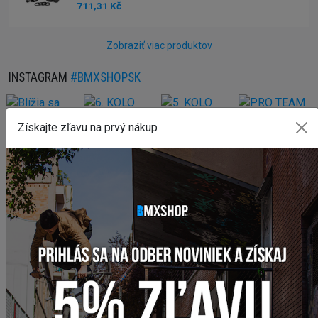
711,31 Kč
Zobraziť viac produktov
INSTAGRAM
#BMXSHOPSK
Získajte zľavu na prvý nákup