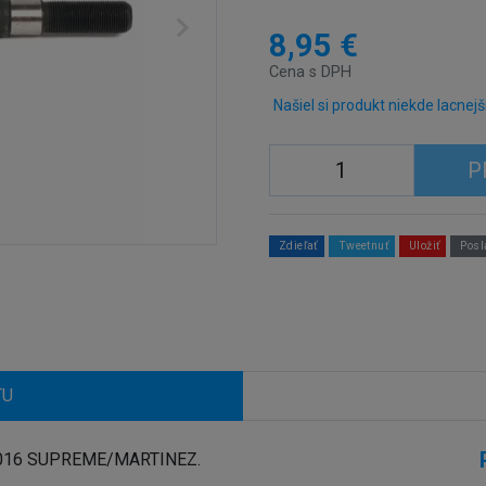
8,95 €
Cena s DPH
Našiel si produkt niekde lacnejš
P
Zdieľať
Tweetnuť
Uložiť
Posl
TU
 2016 SUPREME/MARTINEZ.