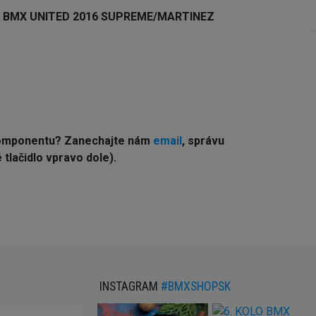
oja BMX UNITED 2016 SUPREME/MARTINEZ
komponentu? Z
anechajte nám
email
, správu
tlačidlo vpravo dole).
INSTAGRAM
#BMXSHOPSK