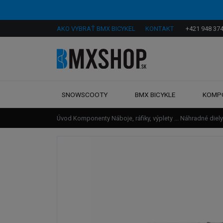
AKO VYBRAŤ BMX BICYKEL
KONTAKT
+421 948 374
SNOWSCOOTY
BMX BICYKLE
KOMP
Úvod
Komponenty
Náboje, ráfiky, výplety ...
Náhradné diely