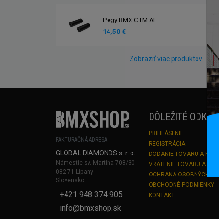
Pegy BMX CTM AL
14,50 €
Zobraziť viac produktov
DÔLEŽITÉ ODKAZ
PRIHLÁSENIE
FAKTURAČNÁ ADRESA
REGISTRÁCIA
GLOBAL DIAMONDS s. r. o.
DODANIE TOVARU A PLA
Námestie sv. Martina 708/30
VRÁTENIE TOVARU A RE
082 71 Lipany
OCHRANA OSOBNÝCH Ú
Slovensko
OBCHODNÉ PODMIENKY
+421 948 374 905
KONTAKT
info@bmxshop.sk