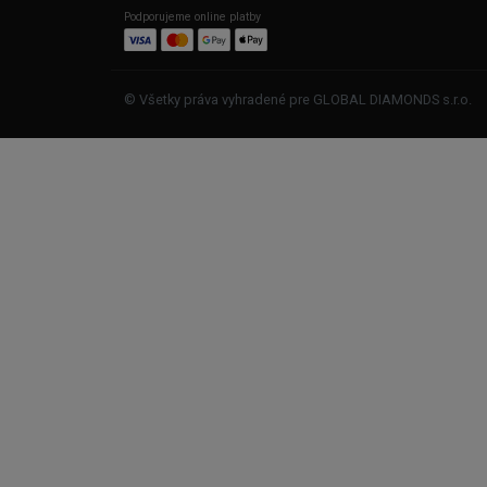
Podporujeme online platby
© Všetky práva vyhradené pre GLOBAL DIAMONDS s.r.o.