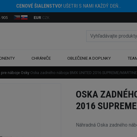
CENOVÉ ŠIALENSTVO!
UŠETRI S NAMI KAŽDÝ DEŇ...
 905
EUR
CZK
ONENTY
CHRÁNIČE
OBLEČENIE A DOPLNKY
TEA
 pre náboje
Osky
Oska zadného náboja BMX UNITED 2016 SUPREME/MARTIN
OSKA ZADNÉHO
2016 SUPREME
Náhradná Oska zadného n