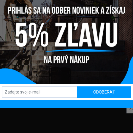
Y
PREDAJŇA / SHOWROOM
SL
Kpt. Nálepku 450, 082 71 Lipany
ODOBERAŤ
TBA
OD
KLAMÁCIA
DAJOV