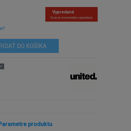
Vypredané
Tovar je momentálne vypredaný.
ie?
RIDAŤ DO KOŠÍKA
ať
Parametre produktu