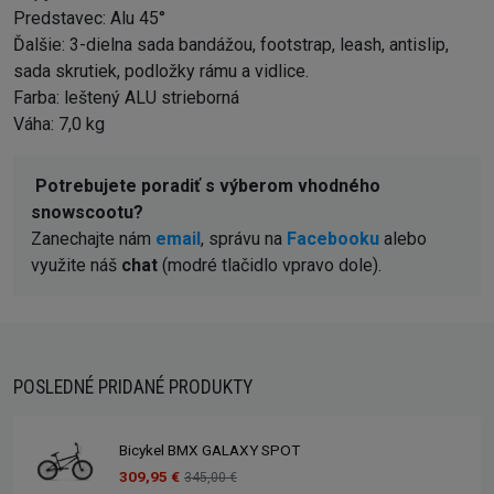
Predstavec: Alu 45°
Ďalšie: 3-dielna sada bandážou, footstrap, leash, antislip,
sada skrutiek, podložky rámu a vidlice.
Farba: leštený ALU strieborná
Váha: 7,0 kg
Potrebujete poradiť s výberom vhodného
snowscootu?
Zanechajte nám
email
, správu na
Facebooku
alebo
využite náš
chat
(modré tlačidlo vpravo dole).
POSLEDNÉ PRIDANÉ PRODUKTY
Bicykel BMX GALAXY SPOT
309,95 €
345,00 €