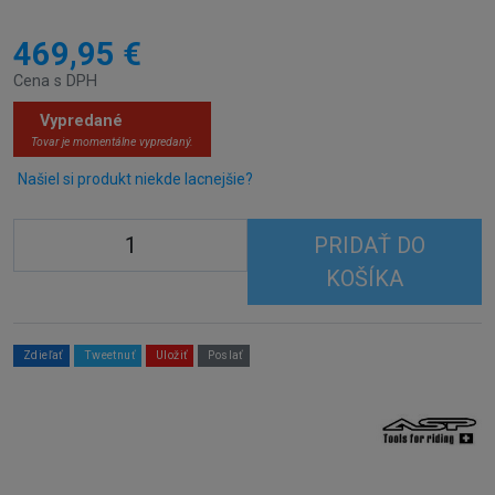
469,95 €
Cena s DPH
Vypredané
Tovar je momentálne vypredaný.
Našiel si produkt niekde lacnejšie?
PRIDAŤ DO
KOŠÍKA
Zdieľať
Tweetnuť
Uložiť
Poslať