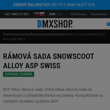
CENOVÉ ŠIALENSTVO!
UŠETRI S NAMI KAŽDÝ DEŇ...
+421 948 374 905
EUR
CZK
Prihlásenie
Registrácia
0
Úvod
Snowscooty
Snowscoot príslušenstvo
Rámová sada SNOWSCOOT
Alloy ASP Swiss
RÁMOVÁ SADA SNOWSCOOT
ALLOY ASP SWISS
DOPRAVA ZDARMA
ASP Alloy rámová sada. Elitná ľahká rámová sada na
snowscoot z ušľachtilej hliníkovej zliatiny. Kompatibilná so
všetkými doskami systému ASP