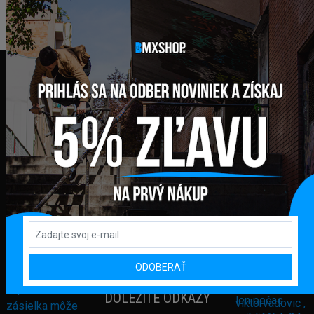
FAKTURAČNÁ ADRESA
GLOBAL DIAMONDS s. r. o.
Námestie sv. Martina 708/30
082 71 Lipany
Slovensko
+421 948 374 905
info@bmxshop.sk
Podporujeme online platby
ODOBERAŤ
DÔLEŽITÉ ODKAZY