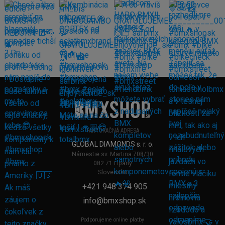
FAKTURAČNÁ ADRESA
GLOBAL DIAMONDS s. r. o.
Námestie sv. Martina 708/30
082 71 Lipany
Slovensko
+421 948 374 905
info@bmxshop.sk
Podporujeme online platby