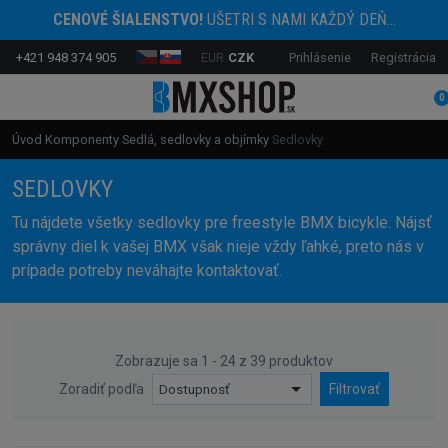
CENOVÉ ŠIALENSTVO!
UŠETRI S NAMI KAŽDÝ DEŇ...
+421 948 374 905
EUR
CZK
Prihlásenie
Registrácia
0
Úvod
Komponenty
Sedlá, sedlovky a objímky
Sedlovky
SEDLOVKY
Tu nájdete všetky sedlovky pre freestyle BMX bicykle. Nájsť
správny diel k vašej BMX však nieje vždy ľahké, preto nás v
prípade potreby neváhajte kontaktovať.
Zobrazuje sa 1 - 24 z 39 produktov
Zoradiť podľa
Dostupnosť
Filtrovať