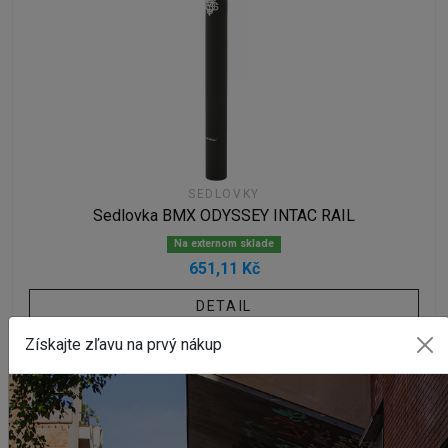
SEDLOVKY
Sedlovka BMX ODYSSEY INTAC RAIL
Na externom sklade
651,11 Kč
DETAIL
Získajte zľavu na prvý nákup