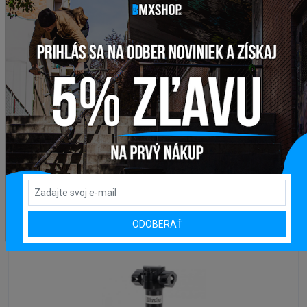
SEDLOVKY
Sedlovka BMX DEMOLITION PIVOTAL
Na externom sklade
od 907,88 Kč
DETAIL
ODOBERAŤ