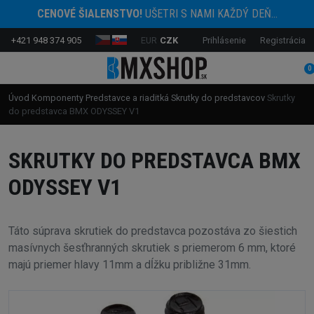
CENOVÉ ŠIALENSTVO!
UŠETRI S NAMI KAŽDÝ DEŇ...
+421 948 374 905
EUR
CZK
Prihlásenie
Registrácia
0
Úvod
Komponenty
Predstavce a riaditká
Skrutky do predstavcov
Skrutky
do predstavca BMX ODYSSEY V1
SKRUTKY DO PREDSTAVCA BMX
ODYSSEY V1
Táto súprava skrutiek do predstavca pozostáva zo šiestich
masívnych šesťhranných skrutiek s priemerom 6 mm, ktoré
majú priemer hlavy 11mm a dĺžku približne 31mm.