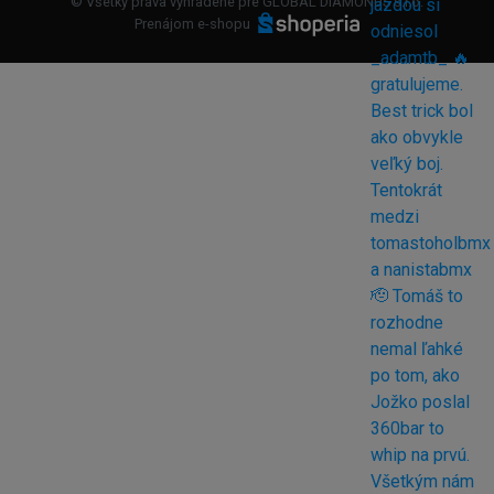
© Všetky práva vyhradené pre GLOBAL DIAMONDS s.r.o.
Prenájom e-shopu