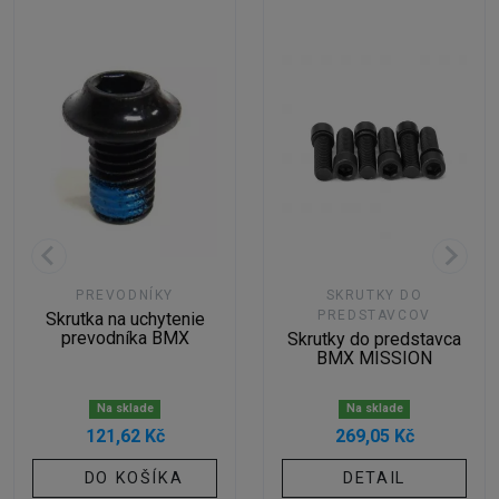
PREVODNÍKY
SKRUTKY DO
PREDSTAVCOV
Skrutka na uchytenie
prevodníka BMX
Skrutky do predstavca
BMX MISSION
Na sklade
Na sklade
121,62 Kč
269,05 Kč
DO KOŠÍKA
DETAIL