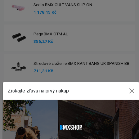
Sedlo BMX CULT VANS SLIP ON
1 178,15 Kč
Pegy BMX CTM AL
356,27 Kč
Stredové zloženie BMX RANT BANG UR SPANISH BB
711,31 Kč
Zobraziť viac produktov
Získajte zľavu na prvý nákup
INSTAGRAM
#BMXSHOPSK