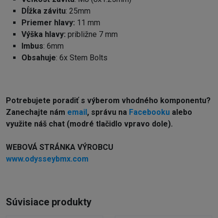
Dĺžka závitu
: 25mm
Priemer hlavy:
11 mm
Výška hlavy:
približne 7 mm
Imbus
: 6mm
Obsahuje
: 6x Stem Bolts
Potrebujete poradiť s výberom vhodného komponentu?
Z
anechajte nám
email
, správu na
Facebooku
alebo
využite náš chat (modré tlačidlo vpravo dole).
WEBOVÁ STRÁNKA VÝROBCU
www.odysseybmx.com
Súvisiace produkty