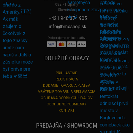
082 71 Lipany
Slovensko
+421 948 374 905
info@bmxshop.sk
Podporujeme online platby
DÔLEŽITÉ ODKAZY
PRIHLÁSENIE
REGISTRÁCIA
DODANIE TOVARU A PLATBA
VRÁTENIE TOVARU A REKLAMÁCIA
OCHRANA OSOBNÝCH ÚDAJOV
OBCHODNÉ PODMIENKY
KONTAKT
PREDAJŇA / SHOWROOM