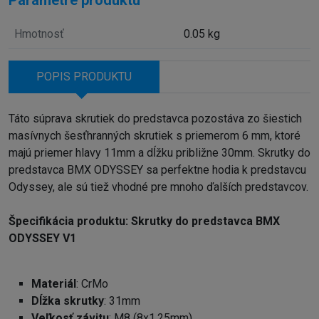
Hmotnosť
0.05 kg
POPIS PRODUKTU
Táto súprava skrutiek do predstavca pozostáva zo šiestich
masívnych šesťhranných skrutiek s priemerom 6 mm, ktoré
majú priemer hlavy 11mm a dĺžku približne 30mm. Skrutky do
predstavca BMX ODYSSEY sa perfektne hodia k predstavcu
Odyssey, ale sú tiež vhodné pre mnoho ďalších predstavcov.
Špecifikácia produktu: Skrutky do predstavca BMX
ODYSSEY V1
Materiál
: CrMo
Dĺžka skrutky
: 31mm
Veľkosť závitu
: M8 (8x1.25mm)