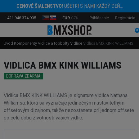
CENOVÉ ŠIALENSTVO!
UŠETRI S NAMI KAŽDÝ DEŇ...
+421 948 374 905
EUR
CZK
Prihlásenie
Registrácia
0
Úvod
Komponenty
Vidlice a topbolty
Vidlice
Vidlica BMX KINK WILLIAMS
VIDLICA BMX KINK WILLIAMS
DOPRAVA ZDARMA
Vidlica BMX KINK WILLIAMS je signature vidlica Nathana
Williamsa, ktorá sa vyznačuje jedinečným nastaviteľným
offsetovým dizajnom, takže nezostanete pri jednom offsete
po celú dobu životnosti vašich vidlíc.