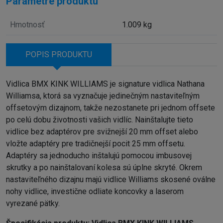
Parametre produktu
Hmotnosť
1.009 kg
POPIS PRODUKTU
Vidlica BMX KINK WILLIAMS je signature vidlica Nathana
Williamsa, ktorá sa vyznačuje jedinečným nastaviteľným
offsetovým dizajnom, takže nezostanete pri jednom offsete
po celú dobu životnosti vašich vidlíc. Nainštalujte tieto
vidlice bez adaptérov pre svižnejší 20 mm offset alebo
vložte adaptéry pre tradičnejší pocit 25 mm offsetu.
Adaptéry sa jednoducho inštalujú pomocou imbusovej
skrutky a po nainštalovaní kolesa sú úplne skryté. Okrem
nastaviteľného dizajnu majú vidlice Williams skosené oválne
nohy vidlice, investične odliate koncovky a laserom
vyrezané pätky.