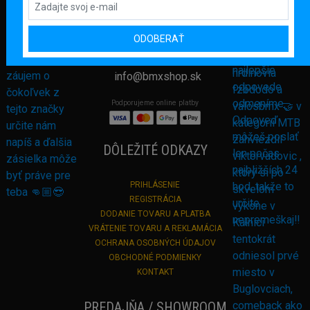
Námestie sv. Martina 708/30
082 71 Lipany
Slovensko
ODOBERAŤ
+421 948 374 905
info@bmxshop.sk
Podporujeme online platby
DÔLEŽITÉ ODKAZY
PRIHLÁSENIE
REGISTRÁCIA
DODANIE TOVARU A PLATBA
VRÁTENIE TOVARU A REKLAMÁCIA
OCHRANA OSOBNÝCH ÚDAJOV
OBCHODNÉ PODMIENKY
KONTAKT
PREDAJŇA / SHOWROOM