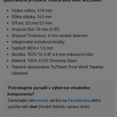
Špecifikácia produktu:
Vidlica BMX KINK WILLIAMS
Výška vidlice: 316 mm
Dĺžka stĺpika: 165 mm
Offset: 20 mm/25 mm
Dropout Slot 10 mm (3/8")
Dropout Thickness: 6 mm rezané laserom
Integrované ložiskové krúžky
Topbolt: M24 × 1,5 mm
Skrutka: 7075-T6 3/8" a 6 mm imbusový kľúč
Materiá: 100% 4130 Chromoly Steel
Tepelné spracovanie TruTherm Post Weld Tepelne
ošetrené
Potrebujete poradiť s výberom vhodného
komponentu?
Zanechajte nám
email
, správu na
Facebooku
alebo
využite náš
chat
(modré tlačidlo vpravo dole).