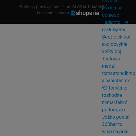
© Všetky práva vyhradené pre GLOBAL DIAMONDS s.r.o.
Prenájom e-shopu